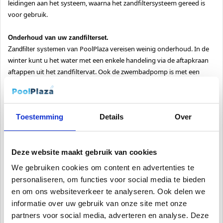
leidingen aan het systeem, waarna het zandfiltersysteem gereed is
voor gebruik.
Onderhoud van uw
zandfilterset
.
PoolPlaza
vereisen weinig onderhoud. In de
Zandfilter systemen van
winter kunt u het water met een enkele handeling via de aftapkraan
aftappen uit het zandfiltervat. Ook de zwembadpomp is met een
eenvoudige handeling vorstbestendig. Het reinigen en terugspoelen
van het zandfilter systeem is via de meerstandenklep ook snel
gedaan. Op de manometer in meerstandklep is eenvoudig te zien
Toestemming
Details
Over
wanneer dit nodig is. U spoelt het zandfilter door, totdat het water in
het kijkglas weer een heldere kleur heeft gekregen.
Deze website maakt gebruik van cookies
Let op!
Houdt u er rekening mee dat de zandfilter systemen niet geschikt voor
We gebruiken cookies om content en advertenties te
Celsius
.
temperaturen boven de 40 graden
personaliseren, om functies voor social media te bieden
Aansluiting: 1,5” binnen, 2 1/4” buiten
en om ons websiteverkeer te analyseren. Ook delen we
informatie over uw gebruik van onze site met onze
Dit zandfiltersysteem is zelfaanzuigend, dit houdt in dat de
partners voor social media, adverteren en analyse. Deze
niet
onder het waterniveau hoeft te staan.
pomp