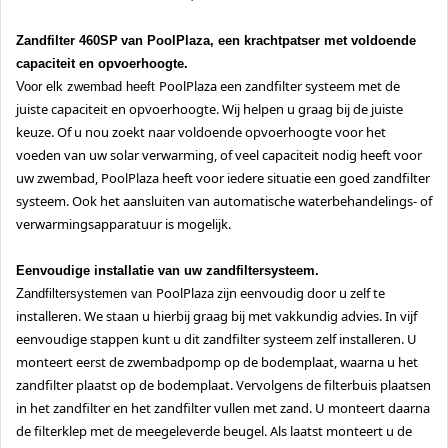
Zandfilter 460SP
van
PoolPlaza
, een krachtpatser met voldoende
capaciteit en opvoerhoogte.
PoolPlaza
een zandfilter systeem met de
Voor elk zwembad heeft
juiste capaciteit en opvoerhoogte. Wij helpen u graag bij de juiste
keuze. Of u nou zoekt naar voldoende opvoerhoogte voor het
voeden van uw
solar
verwarming, of veel capaciteit nodig heeft voor
uw zwembad,
PoolPlaza
heeft voor iedere situatie een goed zandfilter
systeem. Ook het aansluiten van automatische waterbehandelings- of
verwarmingsapparatuur is mogelijk.
Eenvoudige installatie van uw zandfiltersysteem.
PoolPlaza
zijn eenvoudig door u zelf te
Zandfiltersystemen van
installeren. We staan u hierbij graag bij met vakkundig advies. In vijf
eenvoudige stappen kunt u dit zandfilter systeem zelf installeren. U
monteert eerst de zwembadpomp op de bodemplaat, waarna u het
zandfilter plaatst op de bodemplaat. Vervolgens de filterbuis plaatsen
in het zandfilter en het zandfilter vullen met zand. U monteert daarna
de filterklep met de meegeleverde beugel. Als laatst monteert u de