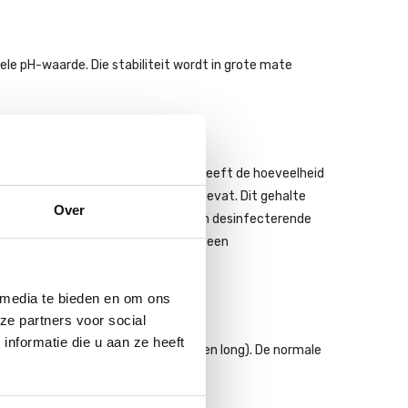
iele pH-waarde. Die stabiliteit wordt in grote mate
oorwaarde. De totale chloorwaarde geeft de hoeveelheid
an hoeveel actief chloor uw water bevat. Dit gehalte
Over
oor is niet meer actief. Het heeft z`n desinfecterende
en chloorwaarde, hoe beter. Hanteer een
 media te bieden en om ons
ze partners voor social
nformatie die u aan ze heeft
at (Choc) en chloortabletten (mini en long). De normale