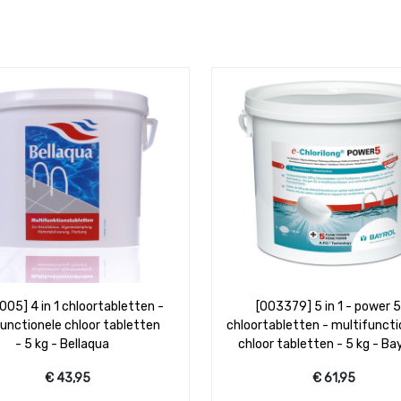
003379] 5 in 1 - power 5
[006768] 5 in 1 mini 20 gr
tabletten - multifunctionele
chloortabletten - multifunct
or tabletten - 5 kg - Bayrol
chloor tabletten - 1 kg - Ba
€
61,95
€
19,95