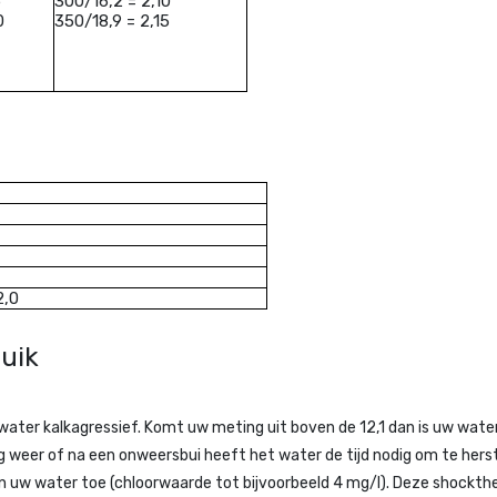
5
300/16,2 = 2,10
0
350/18,9 = 2,15
2,0
ruik
water kalkagressief. Komt uw meting uit boven de 12,1 dan is uw wa
 weer of na een onweersbui heeft het water de tijd nodig om te herst
n uw water toe (chloorwaarde tot bijvoorbeeld 4 mg/l). Deze shockthe