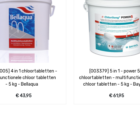
003379] 5 in 1 - power 5
[006768] 5 in 1 mini 20 gr
tabletten - multifunctionele
chloortabletten - multifuncti
or tabletten - 5 kg - Bayrol
chloor tabletten - 1 kg - Bay
€
61,95
€
19,95