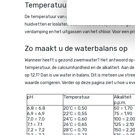
Temperatuur
De temperatuur van uw zwemwater bepaalt voor een bela
huidvetten er loslaten. Cosmetica als bodylotion en ge
verdamping en het uitgassen van het chloor. Voor een p
Zo maakt u de waterbalans op
Wanneer heeft u gezond zwemwater? Het antwoord op die v
temperatuur, de calciumhardheid en de alkaliteit. Aan de 
op 12,1? Dan is uw water in balans. Dit is meteen uw str
waarde corrigeren. Verder op deze pagina ziet u hoe u e
pH
Temperatuur
Alkaliteit
p.p.m.
6,8 = 6,8
20˚C = 0,50
50 = 1,70
6,9 = 6,9
22˚C = 0,55
75 = 1,90
7,0 = 7,0
24˚C = 0,60
100 = 2,0
7,1 = 7,1
26˚C = 0,65
125 = 2,10
7,2 = 7,2
28˚C = 0,70
150 = 2,2