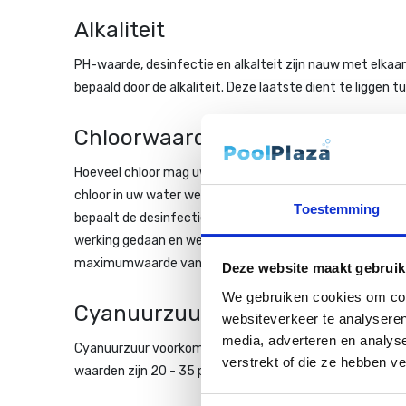
Alkaliteit
PH-waarde, desinfectie en alkalteit zijn nauw met elkaar 
bepaald door de alkaliteit. Deze laatste dient te liggen t
Chloorwaarde
Hoeveel chloor mag uw bad hebben? Laten we eerst ingaan
chloor in uw water weer, maar zegt niets over de werking
Toestemming
bepaalt de desinfectie. Het ligt tussen de 0,5 - 2,5 p.p.
werking gedaan en werkt zelfs de desinfectie tegen. Het 
maximumwaarde van 1,0 p.p.m. De gebonden chloorwaarde
Deze website maakt gebruik
We gebruiken cookies om cont
Cyanuurzuur
websiteverkeer te analyseren
media, adverteren en analys
Cyanuurzuur voorkomt dat uw chloor snel uitgast en daard
verstrekt of die ze hebben v
waarden zijn 20 - 35 p.p.m. Teveel cyanuurzuur betekent