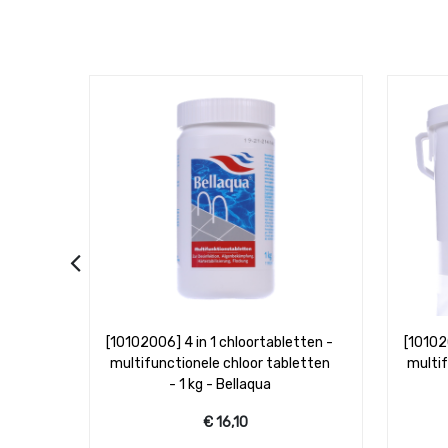
etten -
[10102005] 4 in 1 chloortabletten -
[
letten
multifunctionele chloor tabletten
chloor
- 5 kg - Bellaqua
chlo
€
43,95