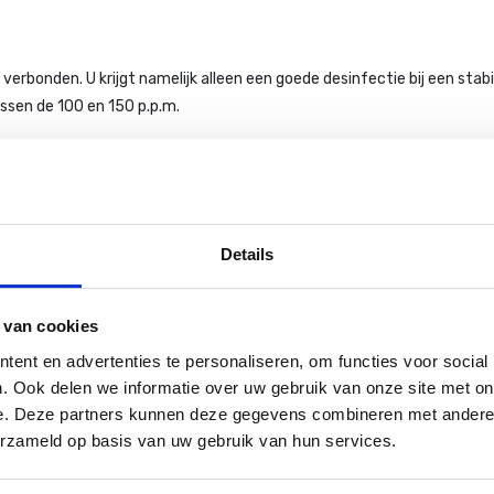
verbonden. U krijgt namelijk alleen een goede desinfectie bij een stab
ussen de 100 en 150 p.p.m.
 op de volgende drie begrippen: totale, de vrije en de gebonden chl
 ervan. Normale waarde 0,5 - 3,5 p.p.m. De vrije chloorwaarde geeft a
Details
m. (binnenbaden 1,0 p.p.m., buitenbaden 2,0 - 2,5 p.p.m.). Gebonden chl
ruikt sterk en kan ogen en slijmvliezen irriteren. Hoe lager de gebond
 mag overigens nooit hoger liggen dan de vrije chloorwaarde.
 van cookies
ent en advertenties te personaliseren, om functies voor social
. Ook delen we informatie over uw gebruik van onze site met on
e. Deze partners kunnen deze gegevens combineren met andere i
oor niet meer desinfecteert. Het zit standaard in o.a. chloorgranula
erzameld op basis van uw gebruik van hun services.
 weer dat uw chloor niet kan desinfecteren.