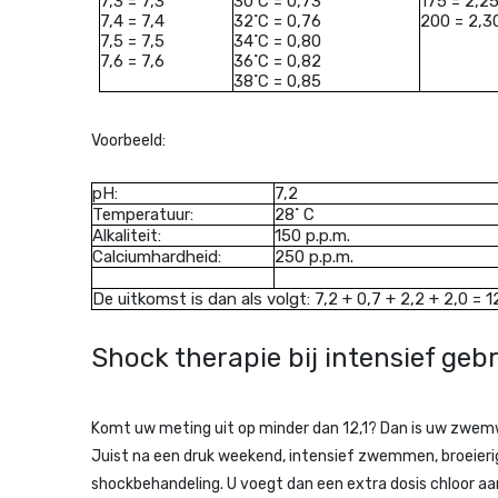
7,3 = 7,3
30˚C = 0,73
175 = 2,2
7,4 = 7,4
32˚C = 0,76
200 = 2,3
7,5 = 7,5
34˚C = 0,80
7,6 = 7,6
36˚C = 0,82
38˚C = 0,85
Voorbeeld:
pH:
7,2
Temperatuur:
28˚ C
Alkaliteit:
150 p.p.m.
Calciumhardheid:
250 p.p.m.
De uitkomst is dan als volgt: 7,2 + 0,7 + 2,2 + 2,0 = 1
Shock therapie bij intensief geb
Komt uw meting uit op minder dan 12,1? Dan is uw zwem
Juist na een druk weekend, intensief zwemmen, broeierig
shockbehandeling. U voegt dan een extra dosis chloor aa