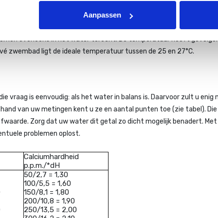
Aanpassen
ngrijk deel de hoeveelheid desinfectiemiddelen. Hoe warmer het wat
l komen eveneens in het water terecht. De temperatuur heeft gevolge
rivé zwembad ligt de ideale temperatuur tussen de 25 en 27°C.
raag is eenvoudig: als het water in balans is. Daarvoor zult u enig
hand van uw metingen kent u ze en aantal punten toe (zie tabel). Die 
eefwaarde. Zorg dat uw water dit getal zo dicht mogelijk benadert. Me
ventuele problemen oplost.
Calciumhardheid
p.p.m./*dH
50/2,7 = 1,30
100/5,5 = 1,60
0
150/8,1 = 1,80
200/10,8 = 1,90
0
250/13,5 = 2,00