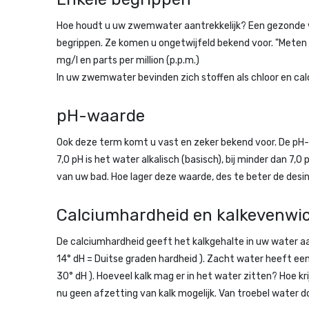
Hoe houdt u uw zwemwater aantrekkelijk? Een gezonde wa
begrippen. Ze komen u ongetwijfeld bekend voor. "Meten 
mg/l en parts per million (p.p.m.)
In uw zwemwater bevinden zich stoffen als chloor en calc
pH-waarde
Ook deze term komt u vast en zeker bekend voor. De pH-wa
7,0 pH is het water alkalisch (basisch), bij minder dan 7
van uw bad. Hoe lager deze waarde, des te beter de desin
Calciumhardheid en kalkevenwi
De calciumhardheid geeft het kalkgehalte in uw water aa
14° dH = Duitse graden hardheid ). Zacht water heeft een h
30° dH ). Hoeveel kalk mag er in het water zitten? Hoe k
nu geen afzetting van kalk mogelijk. Van troebel water d