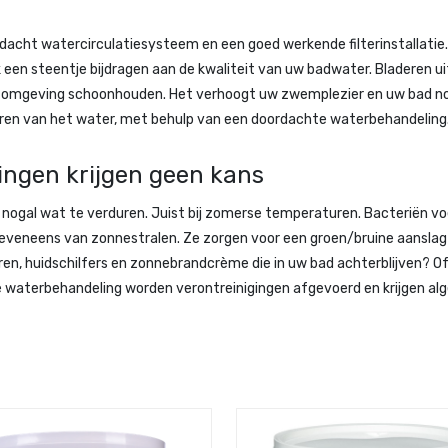
acht watercirculatiesysteem en een goed werkende filterinstallatie. 
k een steentje bijdragen aan de kwaliteit van uw badwater. Bladeren u
 omgeving schoonhouden. Het verhoogt uw zwemplezier en uw bad nodi
eren van het water, met behulp van een doordachte waterbehandeling. 
gingen krijgen geen kans
ogal wat te verduren. Juist bij zomerse temperaturen. Bacteriën voel
 eveneens van zonnestralen. Ze zorgen voor een groen/bruine aansl
en, huidschilfers en zonnebrandcrème die in uw bad achterblijven? Of
waterbehandeling worden verontreinigingen afgevoerd en krijgen alge