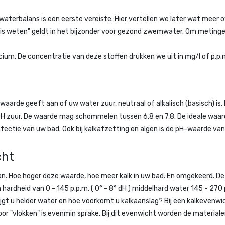
terbalans is een eerste vereiste. Hier vertellen we later wat meer o
is weten" geldt in het bijzonder voor gezond zwemwater. Om metingen
ium. De concentratie van deze stoffen drukken we uit in mg/l of p.p.m.
arde geeft aan of uw water zuur, neutraal of alkalisch (basisch) is. B
,0 pH zuur. De waarde mag schommelen tussen 6,8 en 7,8. De ideale waar
fectie van uw bad. Ook bij kalkafzetting en algen is de pH-waarde van
cht
n. Hoe hoger deze waarde, hoe meer kalk in uw bad. En omgekeerd. De 
ardheid van 0 - 145 p.p.m. ( 0° - 8° dH ) middelhard water 145 - 270 p.
rijgt u helder water en hoe voorkomt u kalkaanslag? Bij een kalkevenwi
oor "vlokken" is evenmin sprake. Bij dit evenwicht worden de material