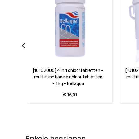
tten -
[10102005] 4 in 1 chloortabletten -
[
etten
multifunctionele chloor tabletten
chloor
- 5 kg - Bellaqua
chlo
€
43,95
Enkele begrippen