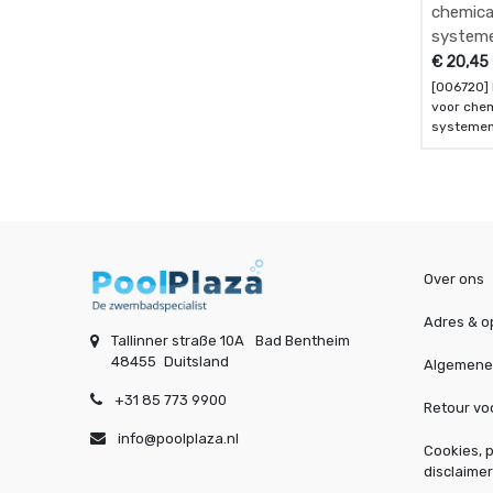
chemica
system
vervang
€
20,45
meter -
[006720] 
voor chem
systemen
per meter
Over ons
Adres & o
Tallinner straße 10A
Bad Bentheim
48455
Duitsland
Algemene
+31 85 773 9900
Retour v
info@poolplaza.nl
Cookies, p
disclaimer