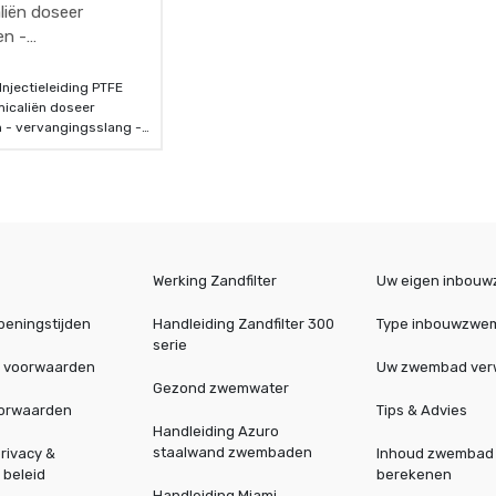
liën doseer
en -
ingsslang - per
 Bayrol - 4x6mm
Injectieleiding PTFE
icaliën doseer
 - vervangingsslang -
 - Bayrol - 4x6mm
Werking Zandfilter
Uw eigen inbou
peningstijden
Handleiding Zandfilter 300
Type inbouwzwe
serie
 voorwaarden
Uw zwembad ve
Gezond zwemwater
oorwaarden
Tips & Advies
Handleiding Azuro
staalwand zwembaden
rivacy &
Inhoud zwembad
 beleid
berekenen
Handleiding Miami