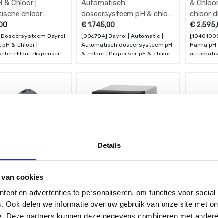
 & Chloor |
Automatisch
& Chloor
ische chloor
doseersysteem pH & chloor
chloor d
er
| Dispenser pH & chloor
,00
€
1.745,00
€
2.595
 Doseersysteem Bayrol
[006784] Bayrol | Automatic |
[1040100
 pH & Chloor |
Automatisch doseersysteem pH
Hanna pH 
che chloor dispenser
& chloor | Dispenser pH & chloor
automatis
BL131-20
Details
 van cookies
ent en advertenties te personaliseren, om functies voor social
 | vlokpomp
Bayrol | Flockmatic vario
Kalibrat
. Ook delen we informatie over uw gebruik van onze site met on
omp | Automatisch
doseerpomp | Automatisch
onderho
e. Deze partners kunnen deze gegevens combineren met andere i