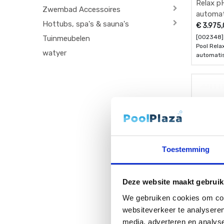
Relax pH
Zwembad Accessoires
automat
Hottubs, spa's & sauna's
dispens
€
3.975
[002348]
Tuinmeubelen
Pool Relax
watyer
automatis
Toestemming
Deze website maakt gebruik
We gebruiken cookies om cont
Stenner
websiteverkeer te analyseren
doseerp
media, adverteren en analys