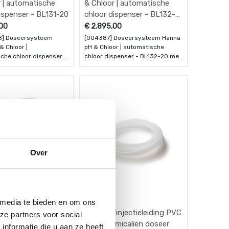
 | automatische
& Chloor | automatische
ispenser - BL131-20
chloor dispenser - BL132-
20 met cloud
,00
€
2.895,00
functionaliteit
8] Doseersysteem
[004387] Doseersysteem Hanna
& Chloor |
pH & Chloor | automatische
che chloor dispenser -
chloor dispenser - BL132-20 met
cloud functionaliteit
Over
 media te bieden en om ons
ie- en
Aanzuig/injectieleiding PVC
ze partners voor social
udsvloeistoffenkit
voor chemicaliën doseer
nformatie die u aan ze heeft