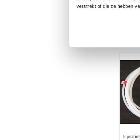
doseers
verstrekt of die ze hebben v
verstel
€
710,0
[015142] 
doseerpo
doseersy
verstelba
Injectie