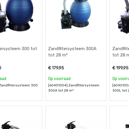
tersysteem 300 tot
Zandfiltersysteem 300A
Zandfil
tot 28 m³
tot 28 
0
€
179,95
€
199,95
raad
Op voorraad
Op voorr
 Zandfiltersysteem 300
[60401004] Zandfiltersysteem
[60401006
300A tot 28 m³
300L tot 