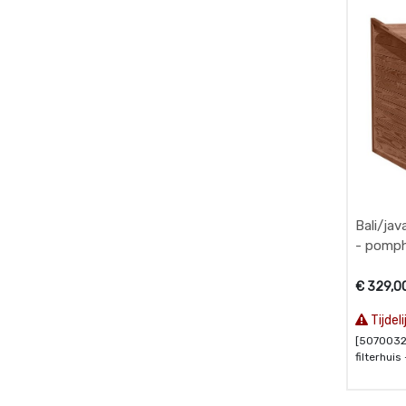
Bali/java
- pomph
€
329,0
Tijdel
[50700320
filterhui