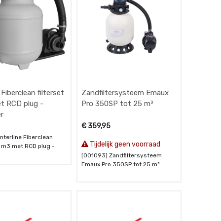
 Fiberclean filterset
Zandfiltersysteem Emaux
t RCD plug -
Pro 350SP tot 25 m³
er
€
359,95
nterline Fiberclean
Tijdelijk geen voorraad
 4 m3 met RCD plug -
[001093] Zandfiltersysteem
Emaux Pro 350SP tot 25 m³