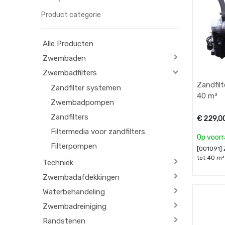
Product categorie
Alle Producten
Zwembaden
Zwembadfilters
Zandfil
Zandfilter systemen
40 m³
Zwembadpompen
Zandfilters
€
229,0
Filtermedia voor zandfilters
Op voor
Filterpompen
[001091]
tot 40 m³
Techniek
Zwembadafdekkingen
Waterbehandeling
Zwembadreiniging
Randstenen