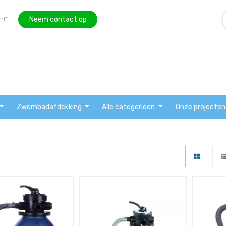
Neem contact op
n!*
Zwembadafdekking
Alle categorieen
Onze projecten