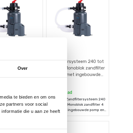
tersysteem 220 tot
Zandfiltersysteem 240 tot
onoblok zandfilter
16 m³ - Monoblok zandfilter
Over
u met ingebouwde
4 m³ / u met ingebouwde
pomp en timer
€
129,95
ijk geen voorraad
Op voorraad
 media te bieden en om ons
Zandfiltersysteem 220
[000062] Zandfiltersysteem 240
ze partners voor social
 Monoblok zandfilter 2
tot 16 m³ - Monoblok zandfilter 4
et ingebouwde pomp
m³ / u met ingebouwde pomp en
nformatie die u aan ze heeft
timer