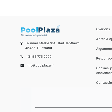
Over ons
Adres & o
Tallinner straße 10A
Bad Bentheim
48455
Duitsland
Algemene
+31 85 773 9900
Retour v
info@poolplaza.nl
Cookies, p
disclaimer
Contactfo