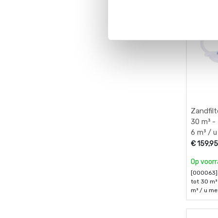
Zandfil
30 m³ -
6 m³ / 
pomp en
€
159,9
Op voor
[000063]
tot 30 m³
m³ / u m
timer