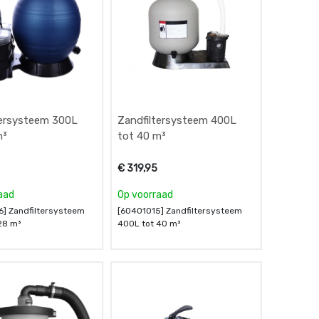
tersysteem 300L
Zandfiltersysteem 400L
m³
tot 40 m³
€
319,95
aad
Op voorraad
] Zandfiltersysteem
[60401015] Zandfiltersysteem
28 m³
400L tot 40 m³