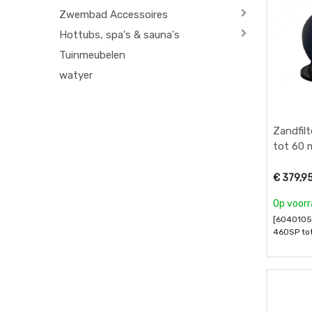
Zwembad Accessoires
Hottubs, spa's & sauna's
Tuinmeubelen
watyer
Zandfil
tot 60 
€
379,9
Op voor
[6040105
460SP to