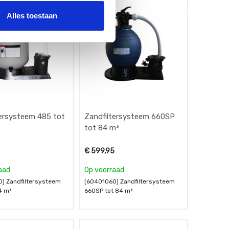
Alles toestaan
tersysteem 485 tot
Zandfiltersysteem 660SP
tot 84 m³
€
599,95
aad
Op voorraad
] Zandfiltersysteem
[60401060] Zandfiltersysteem
4 m³
660SP tot 84 m³