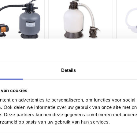
tersysteem Emaux
Zandfiltersysteem Emaux
Zandfil
SP tot 35 m³
Pro 500SP tot 55 m³
8 m³ - M
Details
2 m³ / 
pomp
5
€
539,95
€
109,95
 van cookies
ijk geen voorraad
Op voorraad
Tijdel
ent en advertenties te personaliseren, om functies voor social
 Zandfiltersysteem
[000140] Zandfiltersysteem
[000061] 
. Ook delen we informatie over uw gebruik van onze site met on
o 450SP tot 35 m³
Emaux Pro 500SP tot 55 m³
tot 8 m³ -
m³ / u m
e. Deze partners kunnen deze gegevens combineren met andere i
erzameld op basis van uw gebruik van hun services.