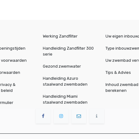
Werking Zandfilter
Uw eigen inbou
peningstijden
Handleiding Zandfilter 300
Type inbouwzwe
serie
 voorwaarden
Uw zwembad ve
Gezond zwemwater
oorwaarden
Tips & Advies
Handleiding Azuro
staalwand zwembaden
rivacy &
Inhoud zwembad
 beleid
berekenen
Handleiding Miami
staalwand zwembaden
rmulier