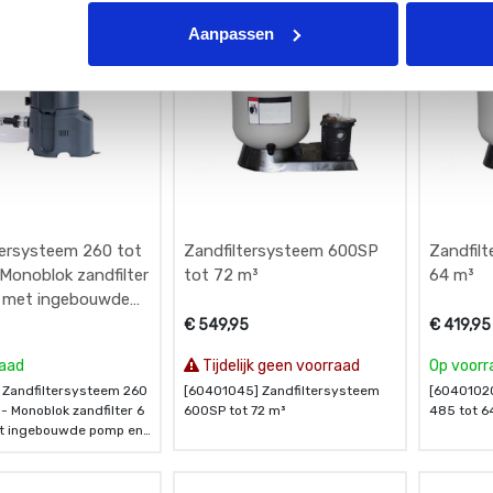
Aanpassen
tersysteem 260 tot
Zandfiltersysteem 600SP
Zandfil
 Monoblok zandfilter
tot 72 m³
64 m³
u met ingebouwde
 timer
5
€
549,95
€
419,95
raad
Tijdelijk geen voorraad
Op voorr
 Zandfiltersysteem 260
[60401045] Zandfiltersysteem
[60401020
 - Monoblok zandfilter 6
600SP tot 72 m³
485 tot 6
et ingebouwde pomp en