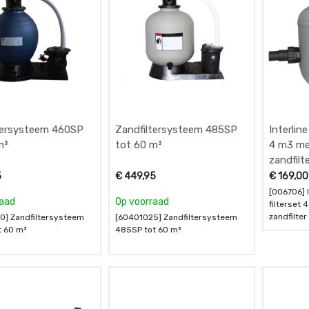
tersysteem 460SP
Zandfiltersysteem 485SP
Interline
m³
tot 60 m³
4 m3 me
zandfilt
5
€
449,95
€
169,00
[006706] I
raad
Op voorraad
filterset
zandfilter
0] Zandfiltersysteem
[60401025] Zandfiltersysteem
t 60 m³
485SP tot 60 m³