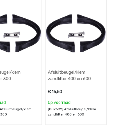
eugel/klem
Afsluitbeugel/klem
er 300
zandfilter 400 en 600
€
15,50
aad
Op voorraad
Afsluitbeugel/klem
[002692] Afsluitbeugel/klem
r 300
zandfilter 400 en 600