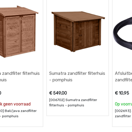
 zandfilter filterhuis
Sumatra zandfilter filterhuis
Afsluitb
uis
- pomphuis
zandfilt
0
€
549,00
€
10,95
[006702] Sumatra zandfilter
ijk geen voorraad
Op voorr
filterhuis - pomphuis
] Bali/java zandfilter
[002693] 
s - pomphuis
zandfilte