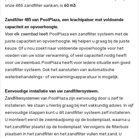
onze 485 zandfilter aankan, is
60 m3
.
Zandfilter 485
van
PoolPlaza
, een krachtpatser met voldoende
capaciteit en opvoerhoogte.
Voor elk zwembad heeft
PoolPlaza
een zandfilter systeem met de
juiste capaciteit en opvoerhoogte. Wij helpen u graag bij de juiste
keuze. Of u nou zoekt naar voldoende opvoerhoogte voor het
voeden van uw
solar
verwarming, of veel capaciteit nodig heeft
voor uw zwembad,
PoolPlaza
heeft voor iedere situatie een goed
zandfilter systeem. Ook het aansluiten van automatische
waterbehandelings- of verwarmingsapparatuur is mogelijk.
Eenvoudige installatie van uw zandfiltersysteem.
Zandfiltersystemen van
PoolPlaza
zijn eenvoudig door u zelf te
installeren. We staan u hierbij graag bij met vakkundig advies. In vijf
eenvoudige stappen kunt u dit zandfilter systeem zelf installeren.
U monteert eerst de zwembadpomp op de bodemplaat, waarna u
het zandfilter plaatst op de bodemplaat. Vervolgens de filterbuis
plaatsen in het zandfilter en het zandfilter vullen met zand. U