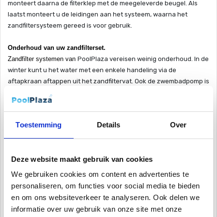
monteert daarna de filterklep met de meegeleverde beugel. Als
laatst monteert u de leidingen aan het systeem, waarna het
zandfiltersysteem gereed is voor gebruik.
Onderhoud van uw
zandfilterset
.
Zandfilter systemen van
PoolPlaza
vereisen weinig onderhoud. In de
winter kunt u het water met een enkele handeling via de
aftapkraan aftappen uit het zandfiltervat. Ook de zwembadpomp is
met een eenvoudige handeling vorstbestendig. Het reinigen en
terugspoelen van het zandfilter systeem is via de
meerstandenklep ook snel gedaan. Op de manometer in
Toestemming
Details
Over
meerstandklep is eenvoudig te zien wanneer dit nodig is. U spoelt
het zandfilter door, totdat het water in het kijkglas weer een
heldere kleur heeft gekregen.
Deze website maakt gebruik van cookies
Let op!
We gebruiken cookies om content en advertenties te
Houdt u er rekening mee dat de zandfilter systemen niet geschikt zijn
personaliseren, om functies voor social media te bieden
voor temperaturen boven de 40 graden
Celsius
.
en om ons websiteverkeer te analyseren. Ook delen we
Aansluiting: 1,5” binnen, 2 1/4” buiten
informatie over uw gebruik van onze site met onze