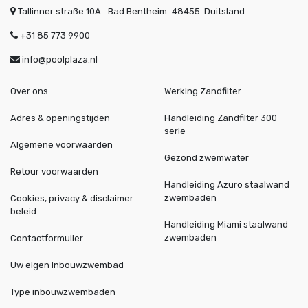
Tallinner straße 10A
Bad Bentheim
48455
Duitsland
+31 85 773 9900
info@poolplaza.nl
Over ons
Werking Zandfilter
Adres & openingstijden
Handleiding Zandfilter 300
serie
Algemene voorwaarden
Gezond zwemwater
Retour voorwaarden
Handleiding Azuro staalwand
zwembaden
Cookies, privacy & disclaimer
beleid
Handleiding Miami staalwand
zwembaden
Contactformulier
Uw eigen inbouwzwembad
Type inbouwzwembaden