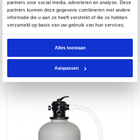
partners voor social media, adverteren en analyse. Deze
Dit zandfiltersysteem is zelfaanzuigend, dit houdt in dat de
partners kunnen deze gegevens combineren met andere
pomp
niet
onder het waterniveau hoeft te staan.
informatie die u aan ze heeft verstrekt of die ze hebben
verzameld op basis van uw gebruik van hun services.
Voor dit zandfiltersysteem moet u de koppelingen nog wel apart bij
bestellen. Dit met als reden zodat u nog de keuze kunt maken
tussen koppelingen met lijm verbindingen of voor koppelingen voor
Alles toestaan
flexibele zwembadslangen.
Aanpassen
Gerelateerde Producten