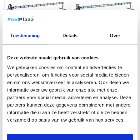
Toestemming
Details
Over
Oprolinstallatie 100 mm
Oprolinstallatie 90 mm
Deze website maakt gebruik van cookies
We gebruiken cookies om content en advertenties te
personaliseren, om functies voor social media te bieden
€
299,00
€
259,00
en om ons websiteverkeer te analyseren. Ook delen we
Op voorraad
Op voorraad
informatie over uw gebruik van onze site met onze
[60801015] Oprolinstallatie 100
[60801010] Oprolinstallatie 90
partners voor social media, adverteren en analyse. Deze
mm
mm
partners kunnen deze gegevens combineren met andere
informatie die u aan ze heeft verstrekt of die ze hebben
verzameld op basis van uw gebruik van hun services.