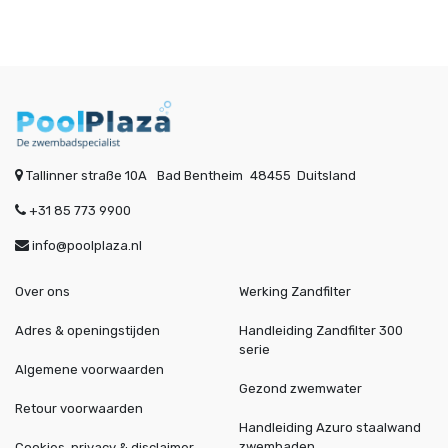
Tallinner straße 10A
Bad Bentheim
48455
Duitsland
+31 85 773 9900
info@poolplaza.nl
Over ons
Werking Zandfilter
Adres & openingstijden
Handleiding Zandfilter 300
serie
Algemene voorwaarden
Gezond zwemwater
Retour voorwaarden
Handleiding Azuro staalwand
zwembaden
Cookies, privacy & disclaimer