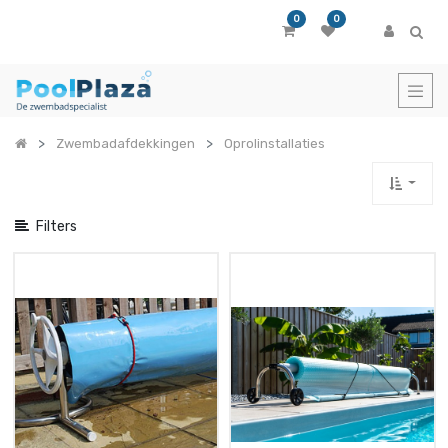
Toon
0
0
opties
Quick
Filter
Zwembadafdekkingen
Oprolinstallaties
Toon
categorieën
Filters