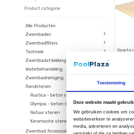
Product categorie
Alle Producten
Zwembaden
Zwembadfilters
Sparta 
Techniek
randste
Zwembadafdekkingen
Waterbehandeling
€
29,95
Zwembadreiniging
Sparta ra
Toestemming
randsten
Randstenen
Rustica - beton stenen
Deze website maakt gebruik
Olympia - beton stenen
We gebruiken cookies om cont
Natuur stenen
websiteverkeer te analyseren
Keramische stenen
media, adverteren en analys
Zwembad Accessoires
verstrekt of die ze hebben v