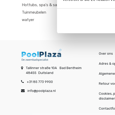
Hottubs, spa's & sauna's
Tuinmeubelen
watyer
Over ons
Adres & o
Tallinner straße 10A
Bad Bentheim
48455
Duitsland
Algemene
+31 85 773 9900
Retour v
info@poolplaza.nl
Cookies, p
disclaimer
Contactfo