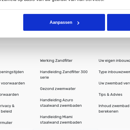
Aanpassen
Werking Zandfilter
Uw eigen inbou
peningstijden
Handleiding Zandfilter 300
Type inbouwzwe
serie
 voorwaarden
Uw zwembad ve
Gezond zwemwater
oorwaarden
Tips & Advies
Handleiding Azuro
staalwand zwembaden
rivacy &
Inhoud zwembad
 beleid
berekenen
Handleiding Miami
staalwand zwembaden
rmulier