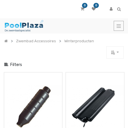
Toon
0
0
opties
Toon
categorieën
Zwembad Accessoires
Winterproducten
Filters