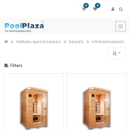
Toon
0
0
opties
Toon
categorieën
Hottubs, spa's & sauna's
Sauna's
Infrarood sauna's
Filters