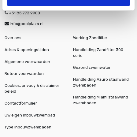
Tallinner straße 10A
Bad Bentheim
48455
Duitsland
+31 85 773 9900
info@poolplaza.nl
Over ons
Werking Zandfilter
Adres & openingstijden
Handleiding Zandfilter 300
serie
Algemene voorwaarden
Gezond zwemwater
Retour voorwaarden
Handleiding Azuro staalwand
zwembaden
Cookies, privacy & disclaimer
beleid
Handleiding Miami staalwand
zwembaden
Contactformulier
Uw eigen inbouwzwembad
Type inbouwzwembaden