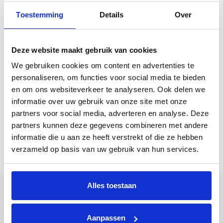
Toestemming
Details
Over
Infrarood sauna Salome -
Infrarood sauna Pandora -
Deze website maakt gebruik van cookies
3 tot 4 personen
2 personen
We gebruiken cookies om content en advertenties te
€
2.759,95
€
3.279,95
personaliseren, om functies voor social media te bieden
[85000005] Infrarood sauna
[85000003] Infrarood sauna
en om ons websiteverkeer te analyseren. Ook delen we
Salome - 3 tot 4 personen
Pandora - 2 personen
informatie over uw gebruik van onze site met onze
partners voor social media, adverteren en analyse. Deze
partners kunnen deze gegevens combineren met andere
informatie die u aan ze heeft verstrekt of die ze hebben
verzameld op basis van uw gebruik van hun services.
Alles toestaan
Aanpassen