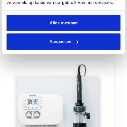
Merk: Bellaqua
verzameld op basis van uw gebruik van hun services.
Kleur: transparant
Afmeting: 30 x 30 x 40 cm
Alles toestaan
Aanpassen
Gerelateerde Producten