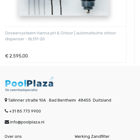
Zwembadzout 25 kg
€
25,95
Tallinner straße 10A
Bad Bentheim
48455
Duitsland
+31 85 773 9900
info@poolplaza.nl
Over ons
Werking Zandfilter