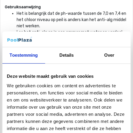
Gebruiksaanwijzing
Het is belangrijk dat de ph-waarde tussen de 7,0 en 7,4 en
het chloor niveau op peil is anders kan het anti-alg middel
niet werken.
Los het anti-alg op in een emmer met water en verdeel
het vervolgens gelijkmatig over het wateroppervlakte.
Hierbij is het belangrijk dat de pomp in werking is.
Begin van het seizoen:
Voeg tijdens het zwemseizoen aan
Toestemming
Details
Over
het begin van de behandeling ongeveer 30 ml anti-alg per
1000 liter water toe.
Wekelijkse behandeling:
Hierna kunt u elke 5-7 dagen een
dosering van 8 ml per 1000 liter water toevoegen.
Deze website maakt gebruik van cookies
Groen zwembadwater:
Als uw zwembad al groen is, is het
We gebruiken cookies om content en advertenties te
belangrijk moet je 30ml anti-alg per 1000 liter toevoegen in
personaliseren, om functies voor social media te bieden
combinatie met chloor granulaat om uw zwembad een
en om ons websiteverkeer te analyseren. Ook delen we
chloor schock te geven.
informatie over uw gebruik van onze site met onze
Let op: houd hierbij altijd de instructies op de verpakking
partners voor social media, adverteren en analyse. Deze
aan.
partners kunnen deze gegevens combineren met andere
Specificaties:
informatie die u aan ze heeft verstrekt of die ze hebben