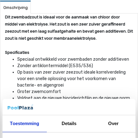
Omschrijving
Dit zwembadzout is ideaal voor de aanmaak van chloor door
middel van elektrolyse. Het zout is een zeer zuiver geraffineerd
zeezout met een laag sulfaatgehalte en bevat geen additieven. Dit
zout is niet geschikt voor membraanelektrolyse.
Specificaties
Speciaal ontwikkeld voor zwembaden zonder additieven
Zonder antiklontermiddel (E535/536)
Op basis van zeer zuiver zeezout ideale korrelverdeling
voor een snelle oplossing voor het voorkomen van
bacterie- en algengroei
Groter zwemcomfort
Voldoet aan de nieuwe biociderichtlijn en de nieuwe norm
EN 16401
Toestemming
Details
Over
Let op voor het versturen van zout wordt er een speciale
verzendmethode gebruikt. Hiervoor worden extra kosten gerekend
op de website. Komt u dit artikel afhalen, dan betaalt u slechts