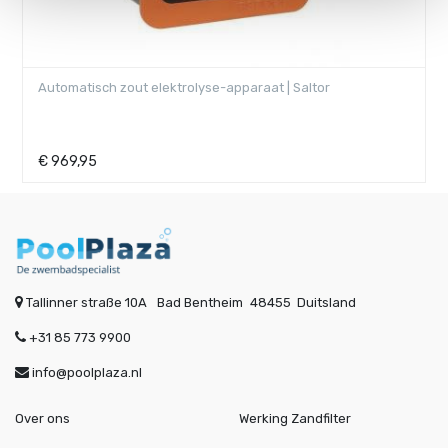
Bayrol | Automatic SALT AS | Automatisch zout elektrolyse-
apparaat | inclusief pH doseersysteem
€
2.835,00
Tallinner straße 10A
Bad Bentheim
48455
Duitsland
+31 85 773 9900
info@poolplaza.nl
Over ons
Werking Zandfilter