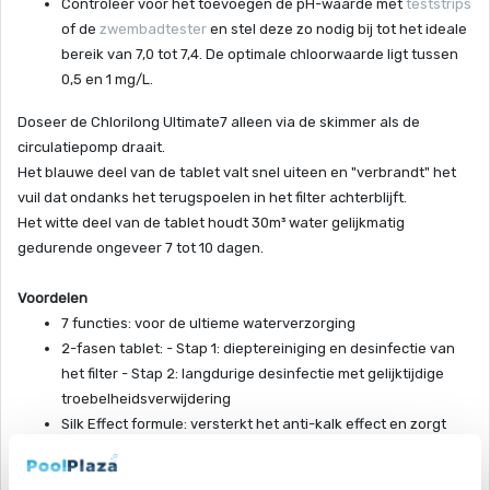
Controleer voor het toevoegen de pH-waarde met
teststrips
of de
zwembadtester
en stel deze zo nodig bij tot het ideale
bereik van 7,0 tot 7,4. De optimale chloorwaarde ligt tussen
0,5 en 1 mg/L.
Doseer de Chlorilong Ultimate7 alleen via de skimmer als de
circulatiepomp draait.
Het blauwe deel van de tablet valt snel uiteen en "verbrandt" het
vuil dat ondanks het terugspoelen in het filter achterblijft.
Het witte deel van de tablet houdt 30m³ water gelijkmatig
gedurende ongeveer 7 tot 10 dagen.
Voordelen
7 functies: voor de ultieme waterverzorging
2-fasen tablet: - Stap 1: dieptereiniging en desinfectie van
het filter - Stap 2: langdurige desinfectie met gelijktijdige
troebelheidsverwijdering
Silk Effect formule: versterkt het anti-kalk effect en zorgt
voor zijdezacht zwembadwater
Lost langzaam en residu-vrij op: geen verstopte