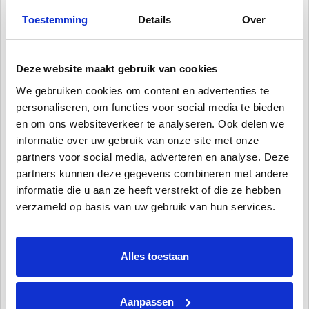
doseerleidingen en filters
Toestemming
Details
Over
Met chloorstabilisator: voorkomt dat chloor te snel wordt
afgebroken bij hogere watertemperaturen en in sterk
zonlicht
Deze website maakt gebruik van cookies
Niet ontvlambaar (in geconcentreerde vorm): voor meer
veiligheid tijdens transport en opslag
We gebruiken cookies om content en advertenties te
Bevat Clorodor Control capsule: minder chloorgeur
personaliseren, om functies voor social media te bieden
en om ons websiteverkeer te analyseren. Ook delen we
Chlorilong Ultimate7 bestaat uit twee fasen met 7 functies:
informatie over uw gebruik van onze site met onze
desinfectie, algenpreventie, troebelheidsverwijdering,
partners voor social media, adverteren en analyse. Deze
kalkpreventie, chloorstabilisatie, schokbehandeling van
partners kunnen deze gegevens combineren met andere
zwembadwater en schokbehandeling van filters.
informatie die u aan ze heeft verstrekt of die ze hebben
De twee fasen van Chlorilong Ultimate7 hebben verschillende
verzameld op basis van uw gebruik van hun services.
werkingsmechanismen: het blauwe deel breekt in ongeveer 10
minuten af en wordt afgezet op het filterbed van de zandfilter. Dit
zorgt voor een intensieve desinfectie van het filtermateriaal. Vuil
en bacteriën worden veilig verwijderd. Het witte deel van de tablet
Alles toestaan
lost langzaam op en zorgt voor een permanente desinfectie.
Aanpassen
De bevatte Silk Effect formule versterkt het anti-kalk effect en