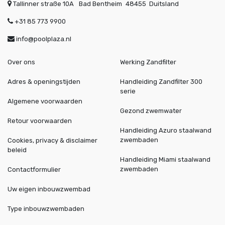
Tallinner straße 10A
Bad Bentheim
48455
Duitsland
+31 85 773 9900
info@poolplaza.nl
Over ons
Werking Zandfilter
Adres & openingstijden
Handleiding Zandfilter 300
serie
Algemene voorwaarden
Gezond zwemwater
Retour voorwaarden
Handleiding Azuro staalwand
zwembaden
Cookies, privacy & disclaimer
beleid
Handleiding Miami staalwand
zwembaden
Contactformulier
Uw eigen inbouwzwembad
Type inbouwzwembaden