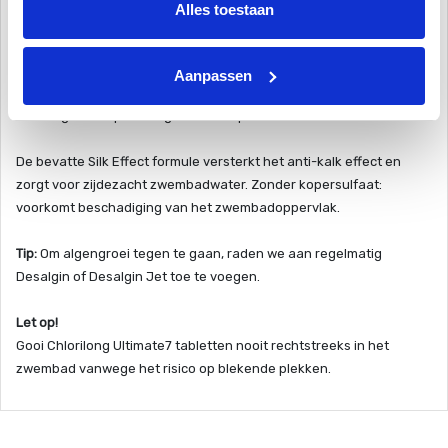
De twee fasen van Chlorilong Ultimate7 hebben verschillende
Alles toestaan
werkingsmechanismen: het blauwe deel breekt in ongeveer 10
minuten af en wordt afgezet op het filterbed van de zandfilter. Dit
zorgt voor een intensieve desinfectie van het filtermateriaal. Vuil
Aanpassen
en bacteriën worden veilig verwijderd. Het witte deel van de tablet
lost langzaam op en zorgt voor een permanente desinfectie.
De bevatte Silk Effect formule versterkt het anti-kalk effect en
zorgt voor zijdezacht zwembadwater. Zonder kopersulfaat:
voorkomt beschadiging van het zwembadoppervlak.
Tip:
Om algengroei tegen te gaan, raden we aan regelmatig
Desalgin of Desalgin Jet toe te voegen.
Let op!
Gooi Chlorilong Ultimate7 tabletten nooit rechtstreeks in het
zwembad vanwege het risico op blekende plekken.