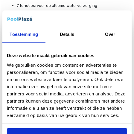
7 functies: voor de ultieme waterverzorging
2-fasen tablet: - Stap 1: dieptereiniging en desinfectie van
het filter - Stap 2: langdurige desinfectie met gelijktijdige
troebelheidsverwijdering
Silk Effect formule: versterkt het anti-kalk effect en zorgt
Toestemming
Details
Over
voor zijdezacht zwembadwater
Lost langzaam en residu-vrij op: geen verstopte
doseerleidingen en filters
Deze website maakt gebruik van cookies
Met chloorstabilisator: voorkomt dat chloor te snel wordt
We gebruiken cookies om content en advertenties te
afgebroken bij hogere watertemperaturen en in sterk
personaliseren, om functies voor social media te bieden
zonlicht
en om ons websiteverkeer te analyseren. Ook delen we
Niet ontvlambaar (in geconcentreerde vorm): voor meer
informatie over uw gebruik van onze site met onze
veiligheid tijdens transport en opslag
partners voor social media, adverteren en analyse. Deze
Bevat Clorodor Control capsule: minder chloorgeur
partners kunnen deze gegevens combineren met andere
Chlorilong Ultimate7 bestaat uit twee fasen met 7 functies:
informatie die u aan ze heeft verstrekt of die ze hebben
desinfectie, algenpreventie, troebelheidsverwijdering,
verzameld op basis van uw gebruik van hun services.
kalkpreventie, chloorstabilisatie, schokbehandeling van
zwembadwater en schokbehandeling van filters.