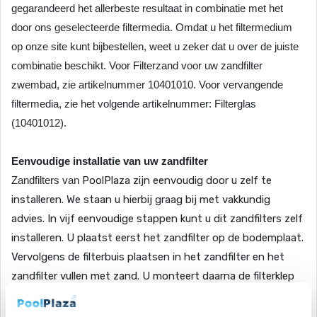
gegarandeerd het allerbeste resultaat in combinatie met het
door ons geselecteerde filtermedia. Omdat u het filtermedium
op onze site kunt bijbestellen, weet u zeker dat u over de juiste
combinatie beschikt. Voor Filterzand voor uw zandfilter
zwembad, zie artikelnummer 10401010. Voor vervangende
filtermedia, zie het volgende artikelnummer: Filterglas
(10401012).
Eenvoudige installatie van uw zandfilter
Zandfilters van
PoolPlaza
zijn eenvoudig door u zelf te
installeren. We staan u hierbij graag bij met vakkundig
advies. In vijf eenvoudige stappen kunt u dit zandfilters zelf
installeren. U plaatst eerst het zandfilter op de bodemplaat.
Vervolgens de filterbuis plaatsen in het zandfilter en het
zandfilter vullen met zand. U monteert daarna de filterklep
met de meegeleverde beugel. Als laatst monteert u de
leidingen aan het systeem, waarna het zandfilter gereed is