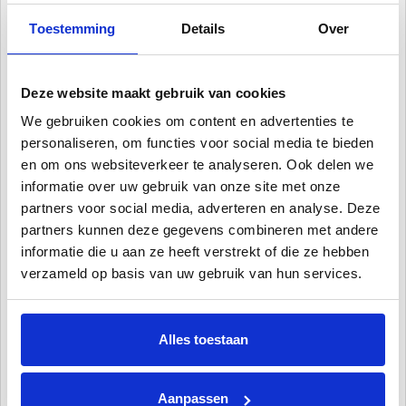
voor gebruik.
Toestemming
Details
Over
Onderhoud van uw
zandfilterset
.
Deze website maakt gebruik van cookies
De zwembadfilters van
PoolPlaza
vereisen weinig onderhoud.
In de winter kunt u het water met een enkele handeling via
We gebruiken cookies om content en advertenties te
personaliseren, om functies voor social media te bieden
de aftapkraan aftappen uit het zandfiltervat. Ook de
en om ons websiteverkeer te analyseren. Ook delen we
zwembadpomp is met een eenvoudige handeling
informatie over uw gebruik van onze site met onze
vorstbestendig. Het reinigen en terugspoelen van het
partners voor social media, adverteren en analyse. Deze
zandfilter systeem is via de meerstandenklep ook snel
partners kunnen deze gegevens combineren met andere
gedaan. Op de manometer in meerstandklep is eenvoudig te
informatie die u aan ze heeft verstrekt of die ze hebben
zien wanneer dit nodig is. U spoelt uw zandfilter voor uw
verzameld op basis van uw gebruik van hun services.
zwembad door, totdat het water in het kijkglas weer een
heldere kleur heeft gekregen.
Alles toestaan
Let op!
Aansluiting:
32/38 mm flexibele slang of 50 mm PVC
Aanpassen