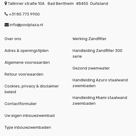
Tallinner straße 10A
Bad Bentheim
48455
Duitsland
+31 85 773 9900
info@poolplaza.nl
Over ons
Werking Zandfilter
Adres & openingstijden
Handleiding Zandfilter 300
serie
Algemene voorwaarden
Gezond zwemwater
Retour voorwaarden
Handleiding Azuro staalwand
zwembaden
Cookies, privacy & disclaimer
beleid
Handleiding Miami staalwand
zwembaden
Contactformulier
Uw eigen inbouwzwembad
Type inbouwzwembaden