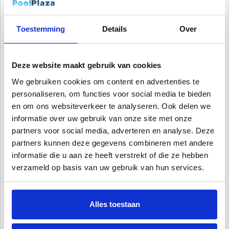
met de meegeleverde beugel. Als laatst monteert u de
leidingen aan het systeem, waarna het zandfilter gereed is
Toestemming
Details
Over
voor gebruik.
Deze website maakt gebruik van cookies
Onderhoud van uw
zandfilterset
.
De zwembadfilters van
PoolPlaza
vereisen weinig onderhoud.
We gebruiken cookies om content en advertenties te
personaliseren, om functies voor social media te bieden
In de winter kunt u het water met een enkele handeling via
en om ons websiteverkeer te analyseren. Ook delen we
de aftapkraan aftappen uit het zandfiltervat. Ook de
informatie over uw gebruik van onze site met onze
zwembadpomp is met een eenvoudige handeling
partners voor social media, adverteren en analyse. Deze
vorstbestendig. Het reinigen en terugspoelen van het
partners kunnen deze gegevens combineren met andere
zandfilter systeem is via de meerstandenklep ook snel
informatie die u aan ze heeft verstrekt of die ze hebben
gedaan. Op de manometer in meerstandklep is eenvoudig te
verzameld op basis van uw gebruik van hun services.
zien wanneer dit nodig is. U spoelt uw zandfilter voor uw
zwembad door, totdat het water in het kijkglas weer een
Alles toestaan
heldere kleur heeft gekregen.