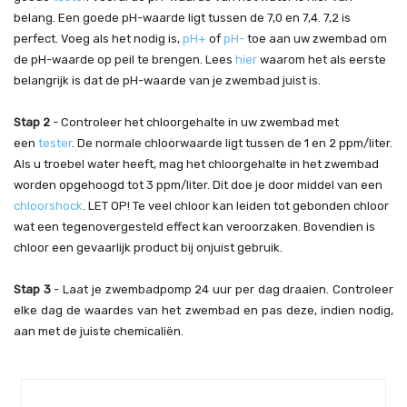
belang. Een goede pH-waarde ligt tussen de 7,0 en 7,4. 7,2 is
perfect. Voeg als het nodig is,
pH+
of
pH-
toe aan uw zwembad om
de pH-waarde op peil te brengen.
Lees
hier
waarom het als eerste
belangrijk is dat de pH-waarde van je zwembad juist is.
Stap 2
- Controleer het chloorgehalte in uw zwembad met
een
tester
. De normale chloorwaarde ligt tussen de 1 en 2 ppm/liter.
Als u troebel water heeft, mag het chloorgehalte in het zwembad
worden opgehoogd tot 3 ppm/liter. Dit doe je door middel van een
chloorshock
. LET OP! Te veel chloor kan leiden tot gebonden chloor
wat een tegenovergesteld effect kan veroorzaken. Bovendien is
chloor een gevaarlijk product bij onjuist gebruik.
Stap 3
- Laat je zwembadpomp 24 uur per dag draaien. Controleer
elke dag de waardes van het zwembad en pas deze, indien nodig,
aan met de juiste chemicaliën.