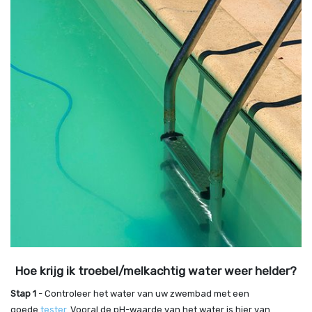
Hoe krijg ik troebel/melkachtig water weer helder?
Stap 1
- Controleer het water van uw zwembad met een
goede
tester
. Vooral de pH-waarde van het water is hier van