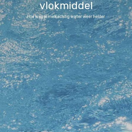
vlokmiddel
Hoe krijg je melkachtig water weer helder