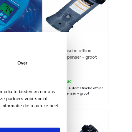
nische zwembad
Automatische offline
vrij chloor, totaal
chloordispenser - groot
Over
pH, Alkaniteit en
uur (stabilisator) -
€
29,95
water testkit
Elektronische zwembad
Op voorraad
ij chloor, totaal chloor,
teit en cyanuurzuur
[10701040] Automatische offline
 media te bieden en om ons
ator) - zwembadwater
chloordispenser - groot
ze partners voor social
nformatie die u aan ze heeft