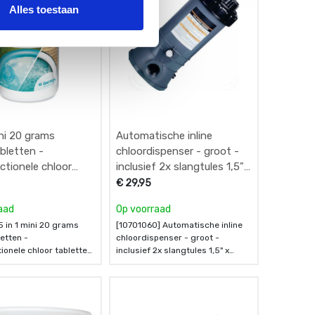
Alles toestaan
ini 20 grams
Automatische inline
bletten -
chloordispenser - groot -
ctionele chloor
inclusief 2x slangtules 1,5"
n - 1 kg - Bayrol
x 38/32mm
€
29,95
aad
Op voorraad
5 in 1 mini 20 grams
[10701060] Automatische inline
etten -
chloordispenser - groot -
ionele chloor tabletten
inclusief 2x slangtules 1,5" x
ayrol
38/32mm