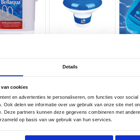
hloortabletten -
Chloordrijver - groot voor
Elektro
ctionele chloor
chloor tabletten 200 gram
tester - 
Details
n - 5 kg - Bellaqua
chloor, 
cyanuurz
€
5,95
€
162,95
zwembad
[015098] 
raad
Op voorraad
 van cookies
tester - vr
pH, Alkani
] 4 in 1 chloortabletten
[10701010] Chloordrijver - groot
ent en advertenties te personaliseren, om functies voor social
(stabilis
nctionele chloor
voor chloor tabletten 200 gram
. Ook delen we informatie over uw gebruik van onze site met on
testkit
 - 5 kg - Bellaqua
e. Deze partners kunnen deze gegevens combineren met andere i
erzameld op basis van uw gebruik van hun services.