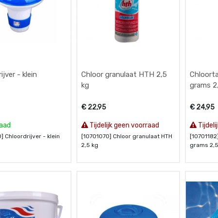
ijver - klein
Chloor granulaat HTH 2,5
Chloort
kg
grams 2
€
22,95
€
24,95
raad
Tijdelijk geen voorraad
Tijdel
] Chloordrijver - klein
[10701070] Chloor granulaat HTH
[10701182
2,5 kg
grams 2,5