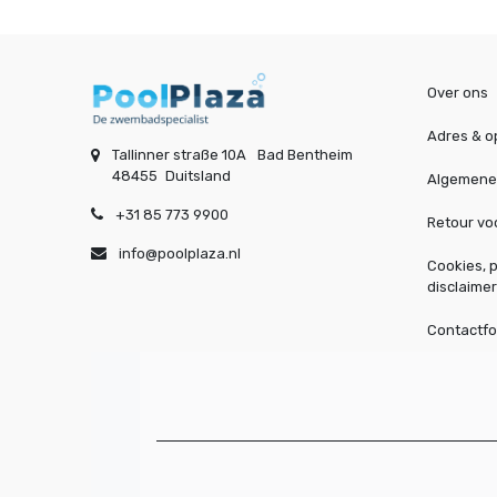
Over ons
Adres & o
Tallinner straße 10A
Bad Bentheim
48455
Duitsland
Algemene
+31 85 773 9900
Retour v
info@poolplaza.nl
Cookies, p
disclaimer
Contactfo