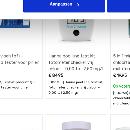
Aanpassen
(vloeistof) -
Hanna pool line test kit
5 in 1 m
 tester voor ph en
fotometer checker vrij
chloorta
chloor - 0,00 tot 2,50 mg/l
multifun
tablette
€
84,95
€
19,95
 Testkit (vloeistof) -
[006755] Hanna pool line test kit
Op voorr
tester voor ph en
fotometer checker vrij chloor -
0,00 tot 2,50 mg/l
[006768] 
chloortabl
multifunct
- 1 kg - B