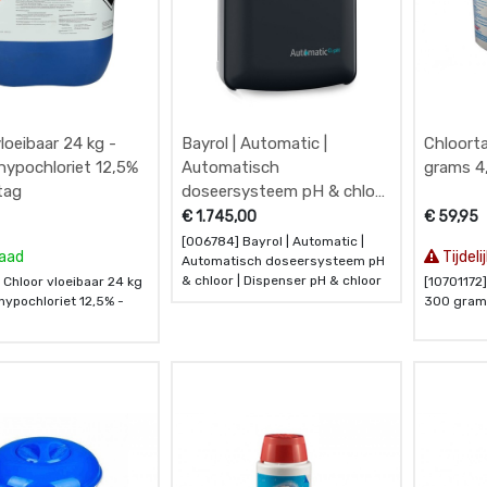
loeibaar 24 kg -
Bayrol | Automatic |
Chloort
hypochloriet 12,5%
Automatisch
grams 4
tag
doseersysteem pH & chloor
| Dispenser pH & chloor
€
1.745,00
€
59,95
[006784] Bayrol | Automatic |
raad
Tijdel
Automatisch doseersysteem pH
& chloor | Dispenser pH & chloor
Chloor vloeibaar 24 kg
[10701172
hypochloriet 12,5% -
300 gram