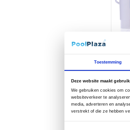
4 in 1 c
multifun
Toestemming
tablette
€
43,95
Op voor
Deze website maakt gebruik
[10102005
We gebruiken cookies om cont
- multifu
websiteverkeer te analyseren
tabletten
media, adverteren en analys
verstrekt of die ze hebben v