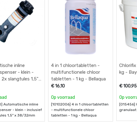
ische inline
4 in 1 chloortabletten -
Chlorifi
spenser - klein -
multifunctionele chloor
kg - Bay
f 2x slangtules 1,5"
tabletten - 1 kg - Bellaqua
2mm
€
16,10
€
100,95
raad
Op voorraad
Op voorr
] Automatische inline
[10102006] 4 in 1 chloortabletten
[015456] C
enser - klein - inclusief
- multifunctionele chloor
granulaat 
ules 1,5" x 38/32mm
tabletten - 1 kg - Bellaqua