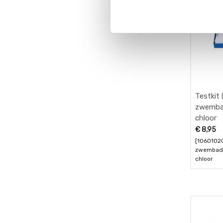
Testkit 
zwembad
chloor
€
8,95
[10601020]
zwembad 
chloor