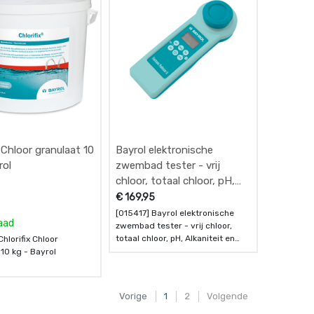
x Chloor granulaat 10
Bayrol elektronische
rol
zwembad tester - vrij
chloor, totaal chloor, pH,
Alkaniteit en cyanuurzuur
€
169,95
(stabilisator) -
[015417] Bayrol elektronische
aad
zwembadwater testkit
zwembad tester - vrij chloor,
totaal chloor, pH, Alkaniteit en
hlorifix Chloor
cyanuurzuur (stabilisator) -
10 kg - Bayrol
zwembadwater testkit
Vorige
1
2
Volgende