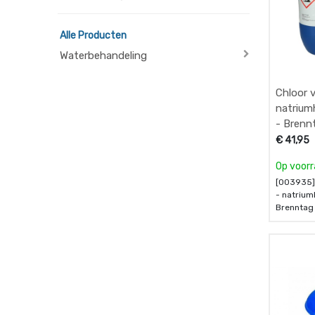
Alle Producten
Waterbehandeling
Chloor v
natrium
- Brenn
€
41,95
Op voor
[003935] 
- natrium
Brenntag