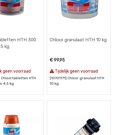
abletten HTH 300
Chloor granulaat HTH 10 kg
,5 kg
€
99,95
ijk geen voorraad
Tijdelijk geen voorraad
] Chloortabletten HTH
[10701171] Chloor granulaat HTH
s 4,5 kg
10 kg