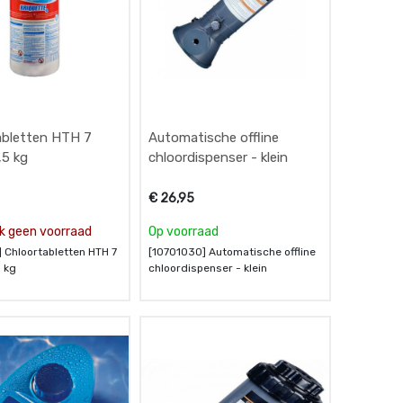
abletten HTH 7
Automatische offline
,5 kg
chloordispenser - klein
€
26,95
ijk geen voorraad
Op voorraad
] Chloortabletten HTH 7
[10701030] Automatische offline
 kg
chloordispenser - klein