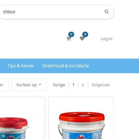
0
0
Log in
Tips & Advies
Onderhoud & installatie
er
Sorteer op
Vorige
1
2
Volgende