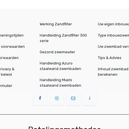
Werking Zandfilter
Uw eigen inbou
peningstijden
Handleiding Zandfilter 300
Type inbouwzwe
serie
 voorwaarden
Uw zwembad ve
Gezond zwemwater
oorwaarden
Tips & Advies
Handleiding Azuro
staalwand zwembaden
rivacy &
Inhoud zwembad
 beleid
berekenen
Handleiding Miami
staalwand zwembaden
rmulier