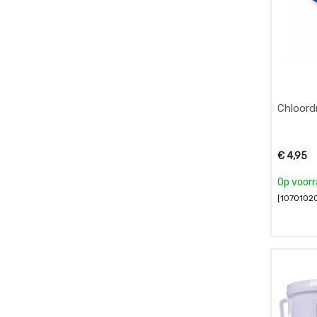
Chloordr
€
4,95
Op voor
[10701020