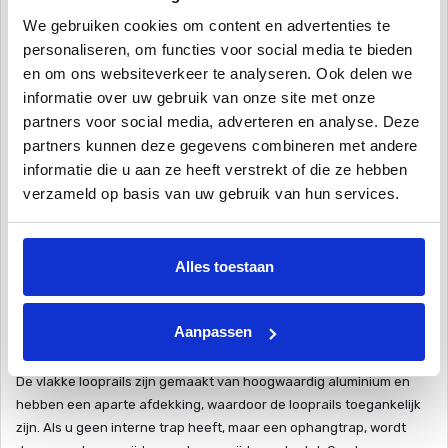
De overkappingen
We gebruiken cookies om content en advertenties te
De zwembadoverkappingen van PoolPlaza zijn gemaakt van
personaliseren, om functies voor social media te bieden
geanodiseerd aluminium, zodat u geen onderhoud hoeft te
en om ons websiteverkeer te analyseren. Ook delen we
verrichten aan uw overkapping. De wanden zijn verkrijgbaar in
informatie over uw gebruik van onze site met onze
maten van 4 mm en van 10 mm isolerend polycarbonaat en de
partners voor social media, adverteren en analyse. Deze
geleidingen worden geleverd met een walk cover, zodat u op de
partners kunnen deze gegevens combineren met andere
geleidingen kunt lopen.
informatie die u aan ze heeft verstrekt of die ze hebben
De overkappingen kunnen in alle kleuren geleverd worden, ook de
verzameld op basis van uw gebruik van hun services.
kleur van de aluminium constructie en de wanden kunt u zelf
kiezen.
Het opzetten van uw zwembadoverkapping is met eenvoudig
Alles toestaan
gereedschap zelf te realiseren, doordat de gehele overkapping in
onze fabriek al een keer in zijn geheel is gemonteerd en
gecontroleerd. Mocht u het opzetten liever uitbesteden dan
Aanpassen
kunnen wij de zwembadoverkapping voor u plaatsen.
De vlakke looprails zijn gemaakt van hoogwaardig aluminium en
hebben een aparte afdekking, waardoor de looprails toegankelijk
zijn. Als u geen interne trap heeft, maar een ophangtrap, wordt