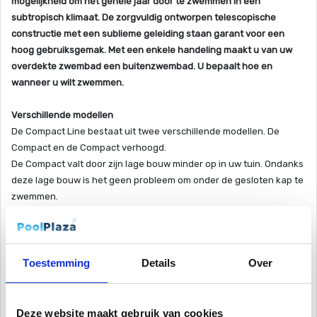
mogelijkheid om het gehele jaar door te zwemmen in een
subtropisch klimaat. De zorgvuldig ontworpen telescopische
constructie met een sublieme geleiding staan garant voor een
hoog gebruiksgemak. Met een enkele handeling maakt u van uw
overdekte zwembad een buitenzwembad. U bepaalt hoe en
wanneer u wilt zwemmen.
Verschillende modellen
De Compact Line bestaat uit twee verschillende modellen. De
Compact en de Compact verhoogd.
De Compact valt door zijn lage bouw minder op in uw tuin. Ondanks
deze lage bouw is het geen probleem om onder de gesloten kap te
zwemmen.
De Compact verhoogd biedt u extra bewegingsruimte, waardoor u
ook gebruik kunt maken van sport en spel of relax fortuils. Bij de
grotere overkappingen wordt tevens een stahoogte gerealiseerd
tot 2.5 meter. Kiest u voor een langere overkapping, dan uw
Toestemming
Details
Over
zwembadlengte, dan kunt u tevens een comfortabele zithoek
creëren onder de overkapping.
Deze website maakt gebruik van cookies