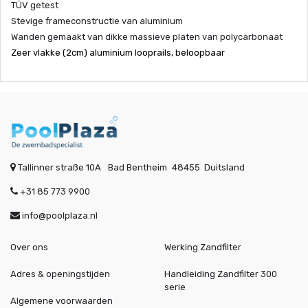
TÜV getest
Stevige frameconstructie van aluminium
Wanden gemaakt van dikke massieve platen van polycarbonaat
Zeer vlakke (2cm) aluminium looprails, beloopbaar
Tallinner straße 10A
Bad Bentheim
48455
Duitsland
+31 85 773 9900
info@poolplaza.nl
Over ons
Werking Zandfilter
Adres & openingstijden
Handleiding Zandfilter 300
serie
Algemene voorwaarden