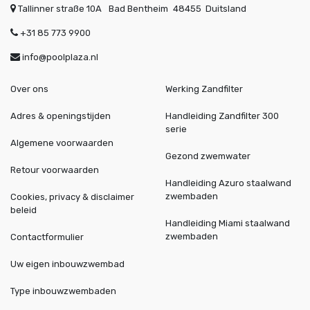
Tallinner straße 10A
Bad Bentheim
48455
Duitsland
+31 85 773 9900
info@poolplaza.nl
Over ons
Werking Zandfilter
Adres & openingstijden
Handleiding Zandfilter 300
serie
Algemene voorwaarden
Gezond zwemwater
Retour voorwaarden
Handleiding Azuro staalwand
zwembaden
Cookies, privacy & disclaimer
beleid
Handleiding Miami staalwand
zwembaden
Contactformulier
Uw eigen inbouwzwembad
Type inbouwzwembaden