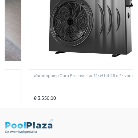
Warmtepomp Dura Pro Inverter 12kW tot 45 m³ - vanaf - 15°C
€
3.550,00