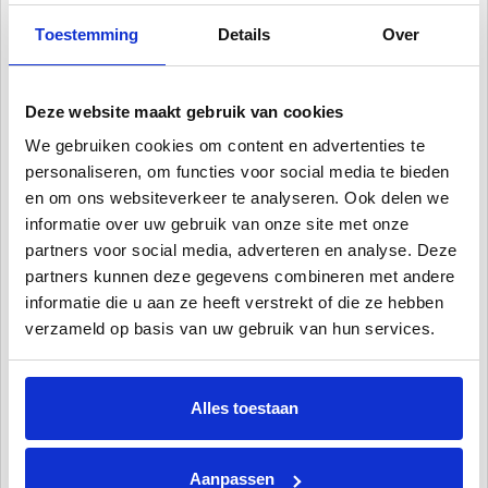
robotbodemreinigers. Ook een zwembadoverkapping behoort tot de opties,
wat uitermate handig is als u zoveel mogelijk van uw zwembad wil kunnen
Toestemming
Details
Over
genieten, ook als het klimaat het niet toestaat! Dit kunt u ook allemaal vinden
op onze website.
Deze website maakt gebruik van cookies
Wat zit inbegrepen bij het staalwand zwembad
We gebruiken cookies om content en advertenties te
1x Staalwand
personaliseren, om functies voor social media te bieden
1x Liner
en om ons websiteverkeer te analyseren. Ook delen we
1x Skimmer
informatie over uw gebruik van onze site met onze
1x Inspuiter
partners voor social media, adverteren en analyse. Deze
1x Boven en onder rails voor de staalwand
partners kunnen deze gegevens combineren met andere
Wat zit niet inbegrepen bij de staalwand maar is wel handig
informatie die u aan ze heeft verstrekt of die ze hebben
Grondkleed voor tussen de betonvloer/ondergrond en de liner
verzameld op basis van uw gebruik van hun services.
Zwembadkoven
GeoBubble zomerafdekking
Alles toestaan
De volgende werkzaamheden zijn vereist voor uw zelfbouw zwembad:
Gat graven met minimaal 50 cm extra aan elke zijde
Gewapende betonvloer storten van 20 cm dik
Aanpassen