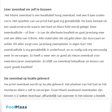
Liner zwembad om zelf te bouwen
Het Miami zwembad is een kwalitatief hoog zwembad, met een fraaie ovalen
vorm. Het opzetten van uw privé bad gaat erg gemakkelijk. De basis bestaat uit
een staalconstructie waarin een kant-en-klare folie wordt gelegd. Deze
zwembadfolie – of liner – is van de allerbeste kwaliteit en gaat jarenlang mee
met een dikte van 0,8mm. Alle materialen die wij gebruiken zijn duurzaam en
solide. Dit allen zorgt voor jarenlang zwemplezier in eigen tuin! Het
zwembadfolie is erg gemakkelijk in onderhoud, en zo nodig ook erg eenvoudig
weer te vervangen. Zo heeft u weer een zo goed als nieuw zwembad voor
meerdere jaren zwemplezier. Zo blijft uw zwembad betaalbaar en tevens van
super goede kwaliteit!
Uw zwembad op locatie geleverd
Uw privé zwembad wordt op locatie geleverd. Het plaatsen van het bad en het
monteren dient u zelf te verzorgen. Onze Miami staalwand zwembaden zijn
binnen 1-2 weken leverbaar, afhankelijk van wanneer in het seizoen u bestelt.
U kunt uw buitenzwembad uitrusten met tal van zwembadaccessoires. Denk
hierbij aan zwembadafdekking, onderwaterverlichting, zandfilters en