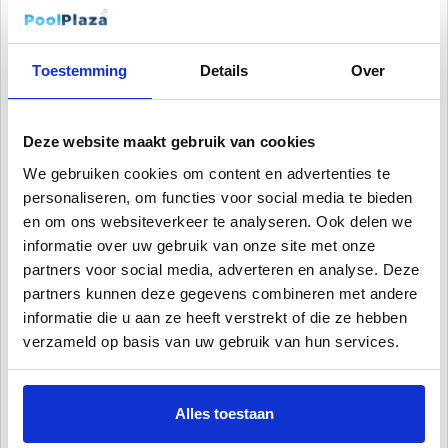
en robotbodemreinigers. Ook een zwembadoverkapping behoort tot de
opties, wat uitermate handig is als u zoveel mogelijk van uw zwembad
wil kunnen genieten, ook als het klimaat het niet toestaat! Kijk verder
op onze website naar de accessoires.
Toestemming
Details
Over
Het gemak van een Azuro zwembad
Dit zwembad is dankzij zijn ronde vorm, erg stevig, en daarmee dus erg
gemakkelijk op te zetten. Omdat dit zwembad niet vierkant of ovaal is,
en het dus een erg stevig bad is, heeft u hiermee ook de optie om het
Deze website maakt gebruik van cookies
boven de grond op te zetten. Dit zou het graafwerk en een aantal
grondwerkzaamheden besparen. Dankzij de duurzame materialen
We gebruiken cookies om content en advertenties te
waarmee dit zwembad wordt gemaakt, is het van erg hoge kwaliteit en
gaat het lang mee. Dit allemaal voor een mega-scherpe prijs!
personaliseren, om functies voor social media te bieden
en om ons websiteverkeer te analyseren. Ook delen we
Inhoud zwembad (m3)
informatie over uw gebruik van onze site met onze
·
2,4 x 0,9 = 4 m3
partners voor social media, adverteren en analyse. Deze
Deze set omvat:
partners kunnen deze gegevens combineren met andere
Liner
informatie die u aan ze heeft verstrekt of die ze hebben
Inspuiter
Skimmer
verzameld op basis van uw gebruik van hun services.
Staalwand
Zwembadladder
Let op! Hier zit dus nog geen zandfilter bij, voor de zandfilter kunt u
Alles toestaan
hier
terecht of kijken bij gerelateerde producten.