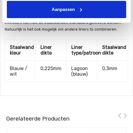
De verschillende kleur onderscheiden zich niet alleen in kleur maar
Aanpassen
soms ook in de dikte van de liner en staalwand. Hieronder een
overzicht van hoe de staalwanden standaard geleverd worden.
Natuurlijk is het ook mogelijk om andere liners to combineren.
Staalwand
Liner
Liner
Staalwand
kleur
dikte
type/patroon
dikte
Blauw /
0,225mm
Lagoon
0,3mm
wit
(blauw)
Gerelateerde Producten