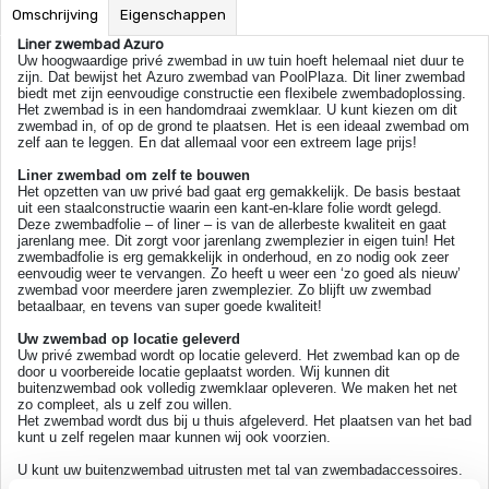
Omschrijving
Eigenschappen
Liner zwembad Azuro
Uw hoogwaardige privé zwembad in uw tuin hoeft helemaal niet duur te
zijn. Dat bewijst het Azuro zwembad van PoolPlaza. Dit liner zwembad
biedt met zijn eenvoudige constructie een flexibele zwembadoplossing.
Het zwembad is in een handomdraai zwemklaar. U kunt kiezen om dit
zwembad in, of op de grond te plaatsen. Het is een ideaal zwembad om
zelf aan te leggen. En dat allemaal voor een extreem lage prijs!
Liner zwembad om zelf te bouwen
Het opzetten van uw privé bad gaat erg gemakkelijk. De basis bestaat
uit een staalconstructie waarin een kant-en-klare folie wordt gelegd.
Deze zwembadfolie – of liner – is van de allerbeste kwaliteit en gaat
jarenlang mee. Dit zorgt voor jarenlang zwemplezier in eigen tuin! Het
zwembadfolie is erg gemakkelijk in onderhoud, en zo nodig ook zeer
eenvoudig weer te vervangen. Zo heeft u weer een ‘zo goed als nieuw’
zwembad voor meerdere jaren zwemplezier. Zo blijft uw zwembad
betaalbaar, en tevens van super goede kwaliteit!
Uw zwembad op locatie geleverd
Uw privé zwembad wordt op locatie geleverd. Het zwembad kan op de
door u voorbereide locatie geplaatst worden. Wij kunnen dit
buitenzwembad ook volledig zwemklaar opleveren. We maken het net
zo compleet, als u zelf zou willen.
Het zwembad wordt dus bij u thuis afgeleverd. Het plaatsen van het bad
kunt u zelf regelen maar kunnen wij ook voorzien.
U kunt uw buitenzwembad uitrusten met tal van zwembadaccessoires.
Denk hierbij aan zwembadafdekking, onderwaterverlichting, zandfilters