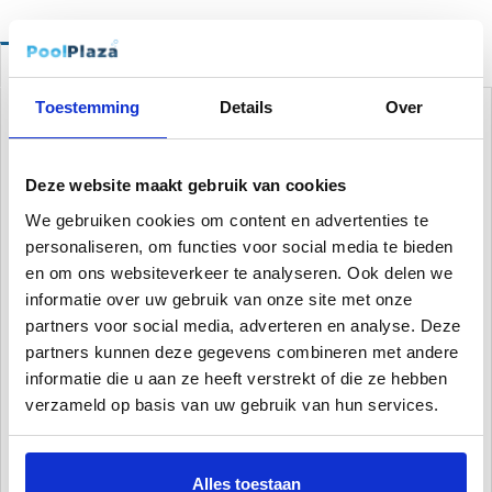
Omschrijving
Eigenschappen
De finishing touch voor je zwembad
Toestemming
Details
Over
Een zwembad dat er jarenlang als nieuw uitziet én dat eenvoudig
in onderhoud is, dat wil iedereen. Onze zwembadranden zijn
gemaakt van keramiek wat voor enkele interessante voordelen
Deze website maakt gebruik van cookies
zorgt. De randen zijn namelijk antislip, kleurvast en kras-, vlek- en
We gebruiken cookies om content en advertenties te
vorstbestendig.
personaliseren, om functies voor social media te bieden
en om ons websiteverkeer te analyseren. Ook delen we
Zwembadranden zorgen naast een mooie afwerking van een
informatie over uw gebruik van onze site met onze
zwembad ook veiligheid tijdens het zwemmen.
partners voor social media, adverteren en analyse. Deze
Kies jouw ideale randafwerking
partners kunnen deze gegevens combineren met andere
informatie die u aan ze heeft verstrekt of die ze hebben
Elke tuin heeft een eigen sfeer, uitstraling en stijl. De individuele
verzameld op basis van uw gebruik van hun services.
elementen in de tuin dragen hier elk op hun eigen manier aan bij.
Een zwembad is bijvoorbeeld een grote eyecatcher, het design
ervan een stijlbepaler.
Alles toestaan