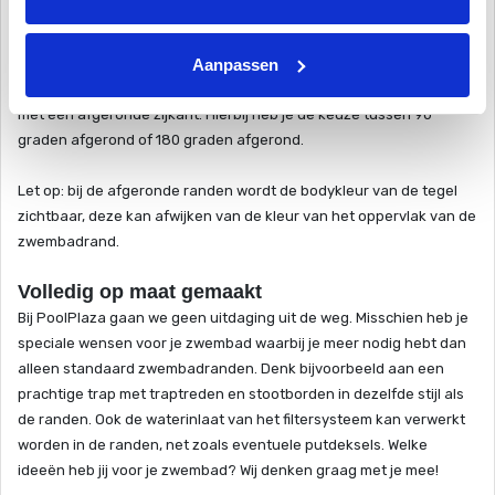
Daarom bieden wij onze zwembadranden aan met drie
verschillende randafwerkingen. De randen met een neus van 5 cm
Aanpassen
worden het meest gekozen. Hierbij wordt de kopse kant gemaakt
van dezelfde tegel als de rand. De andere mogelijkheid zijn randen
met een afgeronde zijkant. Hierbij heb je de keuze tussen 90
graden afgerond of 180 graden afgerond.
Let op: bij de afgeronde randen wordt de bodykleur van de tegel
zichtbaar, deze kan afwijken van de kleur van het oppervlak van de
zwembadrand.
Volledig op maat gemaakt
Bij PoolPlaza gaan we geen uitdaging uit de weg. Misschien heb je
speciale wensen voor je zwembad waarbij je meer nodig hebt dan
alleen standaard zwembadranden. Denk bijvoorbeeld aan een
prachtige trap met traptreden en stootborden in dezelfde stijl als
de randen. Ook de waterinlaat van het filtersysteem kan verwerkt
worden in de randen, net zoals eventuele putdeksels. Welke
ideeën heb jij voor je zwembad? Wij denken graag met je mee!