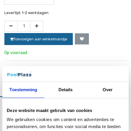
Levertijd:
1-2 werkdagen
Toevoegen aan winkelmandje
Op voorraad
Website bestellingen boven de 50 euro worden gratis verzonden!*
Toestemming
Details
Over
Omschrijving
Eigenschappen
Deze website maakt gebruik van cookies
Kun je niet kiezen tussen een kleur voor je zwembroek? We kennen
het gevoel ... Daarom bedachten wij iets nieuws, iets unieks.
We gebruiken cookies om content en advertenties te
Zwemshorts die van kleur veranderen als ze nat worden.
personaliseren, om functies voor social media te bieden