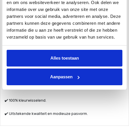
en om ons websiteverkeer te analyseren. Ook delen we
Om ervoor te zorgen dat uw zwembroek van kleur verandert, moet
informatie over uw gebruik van onze site met onze
u afkoelen.
partners voor social media, adverteren en analyse. Deze
partners kunnen deze gegevens combineren met andere
Met deze zwembroek breng jij de verrassing mee op de eerst
informatie die u aan ze heeft verstrekt of die ze hebben
volgende vakantie of chill sessie. Neem een duik in het water waar
verzameld op basis van uw gebruik van hun services.
iedereen bij staat en laat jezelf en de rest verassen met de
zwembroek die van kleur verandert. Hoe gaaf is dat?
Alles toestaan
Productdetails.
✔️ 100% polyester / sneldrogend.
Aanpassen
✔️ Aangepaste binnenvoering voor optimaal comfort.
✔️ 100% kleurwisselend.
✔️ Uitstekende kwaliteit en modieuze pasvorm.