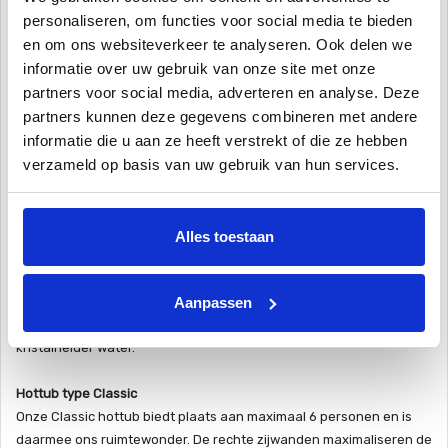
Volledig bekleed met thermohout
personaliseren, om functies voor social media te bieden
Door de thermische behandeling is thermisch hout zeer duurzaam,
en om ons websiteverkeer te analyseren. Ook delen we
schimmelwerend en heeft het een prachtige uitstraling. Door de
informatie over uw gebruik van onze site met onze
behandeling krijgt het hout een restvochtgehalte van 0% waardoor
partners voor social media, adverteren en analyse. Deze
het zeer weerbestendig is. Tevens is hierdoor hars volledig
partners kunnen deze gegevens combineren met andere
verwijderd uit het hout. In tegen stelling tot beitsen word hier het
informatie die u aan ze heeft verstrekt of die ze hebben
hout tot diep in de kern behandeld in plaats van alleen het
verzameld op basis van uw gebruik van hun services.
oppervlakte.
Hygiënisch schoon
Optioneel uit te breiden met een zandfiltersysteem. Het water in
Alles toestaan
een hottub moet regelmatig worden ververst. Door gebruik te
maken van ons zandfiltersysteem, dat is afgestemd op de hottub,
Aanpassen
heeft u de volledige controle. Zodra de PH-waarde van je
Dreamtub is ingesteld, doet de zandfilter de rest, zo heb je altijd
kristalhelder water.
Hottub type Classic
Onze Classic hottub biedt plaats aan maximaal 6 personen en is
daarmee ons ruimtewonder. De rechte zijwanden maximaliseren de