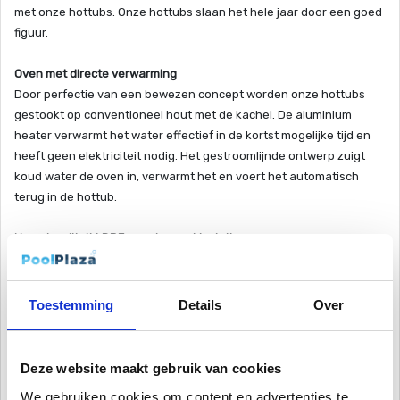
met onze hottubs. Onze hottubs slaan het hele jaar door een goed
figuur.
Oven met directe verwarming
Door perfectie van een bewezen concept worden onze hottubs
gestookt op conventioneel hout met de kachel. De aluminium
heater verwarmt het water effectief in de kortst mogelijke tijd en
heeft geen elektriciteit nodig. Het gestroomlijnde ontwerp zuigt
koud water de oven in, verwarmt het en voert het automatisch
terug in de hottub.
Hoge kwaliteit LDPE wanden met isolatie
Topkwaliteit in alle materialen. We gebruiken alleen de beste
kwaliteit materialen. Dit geldt ook voor onze bijzonder duurzame
LDPE wanden. Deze is ontworpen voor extreme
Toestemming
Details
Over
weersomstandigheden in zomer en winter. Daarnaast zit er een
isolatiering onder de kuip, waardoor de temperatuur in de hottub
bijzonder lang op peil blijft.
Deze website maakt gebruik van cookies
We gebruiken cookies om content en advertenties te