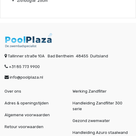
Zithoogte: 25cm
Tallinner straße 10A
Bad Bentheim
48455
Duitsland
+31 85 773 9900
info@poolplaza.nl
Over ons
Werking Zandfilter
Adres & openingstijden
Handleiding Zandfilter 300
serie
Algemene voorwaarden
Gezond zwemwater
Retour voorwaarden
Handleiding Azuro staalwand