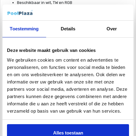
Beschikbaar in wit, TW en RGB
RGB: 11 vaste kleurenprogramma’s, aansturing via ON/OFF
TW: 6 wit- en blauwtinten, aansturing via ON/OFF
12 VAC / 2-draads
Toestemming
Details
Over
Kunststofbehuizing
Inbegrepen in verpakking:
Spectra DVS lamp
Deze website maakt gebruik van cookies
2-aderige kabel, 4 meter
We gebruiken cookies om content en advertenties te
QuickConnectTM kit met Clips Nut
personaliseren, om functies voor social media te bieden
Retrofit kit PAR56-niche (enkel 170mm)
en om ons websiteverkeer te analyseren. Ook delen we
informatie over uw gebruik van onze site met onze
Het verschil tussen Adagio Pro en Spectra DVS van DuraVision
partners voor social media, adverteren en analyse. Deze
De Adagio Pro RGB productlijn van DuraVision heeft meer vaste kleur
programma's ten opzichte van de Spectra DVS en hebben ook meer
partners kunnen deze gegevens combineren met andere
lumens (licht sterkte) over het algemeen. Verder is het ook mogelijk de
informatie die u aan ze heeft verstrekt of die ze hebben
Adagio Pro lampen uit te bereiden met de
Link Touch
van DuraVision.
verzameld op basis van uw gebruik van hun services.
Hiermee heb je een vrije kleuren keuze (enkel met RGB) en kun je de
lampen ook dimmen (zowel RGB als wit). Naast de lampen aansturen
kun je met de Link Touch ook eventueel je warmtepomp van Duratech
Alles toestaan