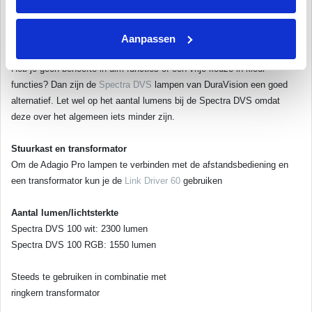
aansturen en je lamellen afdekking. Tevens hebben de Spectra DVS
lampen een levensduur van 30.000 branduren en de Adagio Pro 50.000
branduren gemiddeld.
Aanpassen
Heb je geen behoefte in dim functies of een vrije keuze in kleur
functies? Dan zijn de
Spectra DVS
lampen van DuraVision een goed
alternatief. Let wel op het aantal lumens bij de Spectra DVS omdat
deze over het algemeen iets minder zijn.
Stuurkast en transformator
Om de Adagio Pro lampen te verbinden met de afstandsbediening en
een transformator kun je de
Link Driver 60
gebruiken
Aantal lumen/lichtsterkte
Spectra DVS 100 wit: 2300 lumen
Spectra DVS 100 RGB: 1550 lumen
Steeds te gebruiken in combinatie met
ringkern transformator