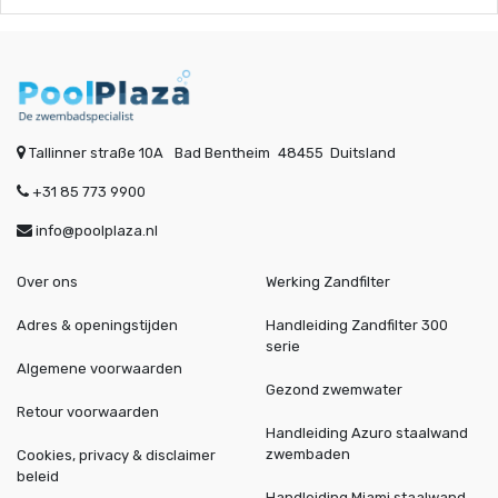
Tallinner straße 10A
Bad Bentheim
48455
Duitsland
+31 85 773 9900
info@poolplaza.nl
Over ons
Werking Zandfilter
Adres & openingstijden
Handleiding Zandfilter 300
serie
Algemene voorwaarden
Gezond zwemwater
Retour voorwaarden
Handleiding Azuro staalwand
zwembaden
Cookies, privacy & disclaimer
beleid
Handleiding Miami staalwand