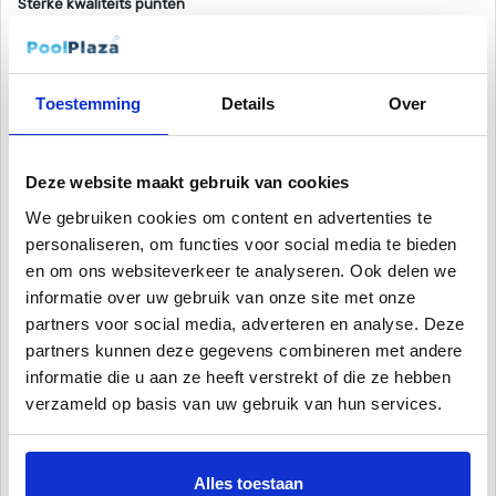
Sterke kwaliteits punten
In deze productlijn bevinden zich schitterende Polypropyleen
zwembaden in verschillende vormen en kleuren. Deze kwalitatieve
zwembaden zijn voorzien van een comfortabele en veilige
Toestemming
Details
Over
inlooptrap, zodat groot en klein optimaal kan genieten van uw
prachtige zwembad.
Deze website maakt gebruik van cookies
Het materiaal is krasvast en oersterk, zodat u met dit
polypropyleen zwembad al gauw van 20 tot 30 jaar zwemplezier
We gebruiken cookies om content en advertenties te
geniet. Door gebruikt te maken van kwalitatief hoge kwalitieit
personaliseren, om functies voor social media te bieden
polypropyleen materiaal en sterke lasnaten Mede hierdoor is het
en om ons websiteverkeer te analyseren. Ook delen we
bad duurzamer en gaat het langer mee. Het bad is gemaakt van
informatie over uw gebruik van onze site met onze
beter materiaal dan een doorsnee zwembad, en dit maakt samen
partners voor social media, adverteren en analyse. Deze
dat het kwalitatief één van de beste zwembaden is die wij kunnen
partners kunnen deze gegevens combineren met andere
aanbieden.
informatie die u aan ze heeft verstrekt of die ze hebben
verzameld op basis van uw gebruik van hun services.
Dit privé zwembad beschikt verder over een perfecte isolatielaag.
Dankzij deze hoogwaardige thermische isolatielaag blijft het water
in dit polypropyleen zwembad heerlijk op temperatuur. Kortom, een
Alles toestaan
zwembad in eigen tuin met optimaal zwemcomfort en een lekker