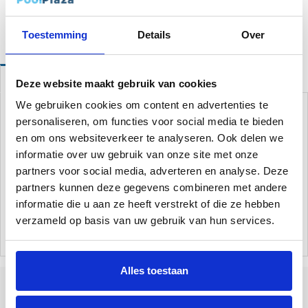
Website bestellingen boven de 50 euro worden gratis verzonden!*
Toestemming
Details
Over
Omschrijving
Eigenschappen
Deze website maakt gebruik van cookies
Dient uw zwembadliner vervangen te worden? Dan is dit de perfect
We gebruiken cookies om content en advertenties te
liner!
De liner is eenvoudig in te hangen en aan de rand van uw
personaliseren, om functies voor social media te bieden
zwembad vast te zetten.
U verwijdert de metalen bovenstrip van het
en om ons websiteverkeer te analyseren. Ook delen we
zwembad, hangt dit profiel over het metaalprofiel en plaatst de
informatie over uw gebruik van onze site met onze
bovenstrip opnieuw.
Deze liner is gemaakt van extra dik materiaal voor
partners voor social media, adverteren en analyse. Deze
de beste kwaliteit en geschikt voor ronde Azuro staalwand
partners kunnen deze gegevens combineren met andere
zwembaden.
informatie die u aan ze heeft verstrekt of die ze hebben
verzameld op basis van uw gebruik van hun services.
Let op:
dit is alleen de liner niet het complete zwembad!
Alles toestaan