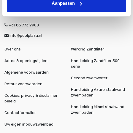
Aanpassen
Tallinner straße 10A
Bad Bentheim
48455
Duitsland
+31 85 773 9900
info@poolplaza.nl
Over ons
Werking Zandfilter
Adres & openingstijden
Handleiding Zandfilter 300
serie
Algemene voorwaarden
Gezond zwemwater
Retour voorwaarden
Handleiding Azuro staalwand
zwembaden
Cookies, privacy & disclaimer
beleid
Handleiding Miami staalwand
zwembaden
Contactformulier
Uw eigen inbouwzwembad