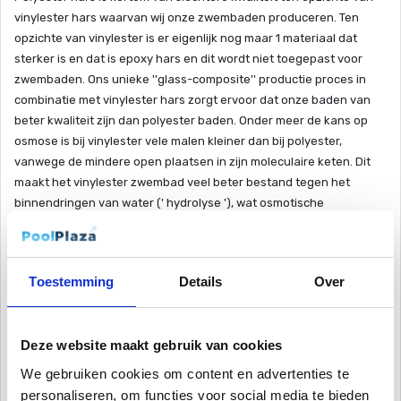
vinylester hars waarvan wij onze zwembaden produceren. Ten
opzichte van vinylester is er eigenlijk nog maar 1 materiaal dat
sterker is en dat is epoxy hars en dit wordt niet toegepast voor
zwembaden. Ons unieke ''glass-composite'' productie proces in
combinatie met vinylester hars zorgt ervoor dat onze baden van
beter kwaliteit zijn dan polyester baden. Onder meer de kans op
osmose is bij vinylester vele malen kleiner dan bij polyester,
vanwege de mindere open plaatsen in zijn moleculaire keten. Dit
maakt het vinylester zwembad veel beter bestand tegen het
binnendringen van water (' hydrolyse '), wat osmotische
blaarvorming kan veroorzaken.
Kwalitatief een sterk bad
Toestemming
Details
Over
Dit is een hoogwaardig vinylester zwembad uit de “Coral pools
line”. In deze productlijn bevinden zich schitterende zwembaden in
verschillende vormen en kleuren (tropical blue, atlantic blue, grey
Deze website maakt gebruik van cookies
rock, sand rock). Deze vinylester zwembaden zijn voorzien van een
comfortabele en veilige inlooptrap, zodat groot en klein optimaal
We gebruiken cookies om content en advertenties te
kan genieten van uw prachtige zwembad. vinylester zwembaden
personaliseren, om functies voor social media te bieden