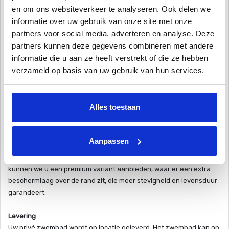
gaan tussen de 20 tot 30 jaar mee, zodat u langer dan even kan
en om ons websiteverkeer te analyseren. Ook delen we
genieten van dit hoogwaardige zwembad!
informatie over uw gebruik van onze site met onze
partners voor social media, adverteren en analyse. Deze
Het vinylester zwembad is een monoliet zwembad, dit houdt in dat
partners kunnen deze gegevens combineren met andere
uit meerlaags vinylester is een zwembad uit één stuk gevormd.
informatie die u aan ze heeft verstrekt of die ze hebben
Klaar voor plaatsing in uw tuin of als zwembad in huis. Het
verzameld op basis van uw gebruik van hun services.
materiaal is krasvast en oersterk, zodat u met dit vinylester
zwembad al gauw van 20 tot 30 jaar zwemplezier geniet. Dit privé
zwembad beschikt over een perfecte isolatielaag. Dankzij deze
Alles toestaan
hoogwaardige thermische isolatielaag blijft het water in dit
vinylester zwembad heerlijk op temperatuur. Kortom, een zwembad
in eigen tuin met optimaal zwemcomfort en een lekker lang
Aanpassen
zwemseizoen. De goede isolatie zorgt verder voor minder
energiekosten. Goed voor het milieu, en uw portemonnee! Ook
kunnen we u een premium variant aanbieden, waar er een extra
beschermlaag over de rand zit, die meer stevigheid en levensduur
garandeert.
Levering
Uw privé zwembad wordt op locatie geleverd. Het zwembad kan op