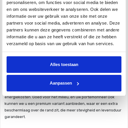
personaliseren, om functies voor social media te bieden
kan genieten van uw prachtige zwembad. vinylester zwembaden
en om ons websiteverkeer te analyseren. Ook delen we
gaan tussen de 20 tot 30 jaar mee, zodat u langer dan even kan
informatie over uw gebruik van onze site met onze
genieten van dit hoogwaardige zwembad!
partners voor social media, adverteren en analyse. Deze
partners kunnen deze gegevens combineren met andere
Het vinylester zwembad is een monoliet zwembad, dit houdt in dat
informatie die u aan ze heeft verstrekt of die ze hebben
uit meerlaags vinylester is een zwembad uit één stuk gevormd.
verzameld op basis van uw gebruik van hun services.
Klaar voor plaatsing in uw tuin of als zwembad in huis. Het
materiaal is krasvast en oersterk, zodat u met dit vinylester
zwembad al gauw van 20 tot 30 jaar zwemplezier geniet. Dit privé
Alles toestaan
zwembad beschikt over een perfecte isolatielaag. Dankzij deze
hoogwaardige thermische isolatielaag blijft het water in dit
vinylester zwembad heerlijk op temperatuur. Kortom, een zwembad
Aanpassen
in eigen tuin met optimaal zwemcomfort en een lekker lang
zwemseizoen. De goede isolatie zorgt verder voor minder
energiekosten. Goed voor het milieu, en uw portemonnee! Ook
kunnen we u een premium variant aanbieden, waar er een extra
beschermlaag over de rand zit, die meer stevigheid en levensduur
garandeert.