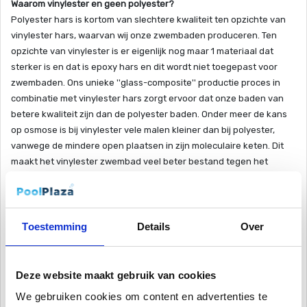
Waarom vinylester en geen polyester?
Polyester hars is kortom van slechtere kwaliteit ten opzichte van
vinylester hars, waarvan wij onze zwembaden produceren. Ten
opzichte van vinylester is er eigenlijk nog maar 1 materiaal dat
sterker is en dat is epoxy hars en dit wordt niet toegepast voor
zwembaden. Ons unieke ''glass-composite'' productie proces in
combinatie met vinylester hars zorgt ervoor dat onze baden van
betere kwaliteit zijn dan de polyester baden. Onder meer de kans
op osmose is bij vinylester vele malen kleiner dan bij polyester,
vanwege de mindere open plaatsen in zijn moleculaire keten. Dit
maakt het vinylester zwembad veel beter bestand tegen het
binnendringen van water (' hydrolyse '), wat osmotische
blaarvorming kan veroorzaken.
Kwalitatief een sterk bad
Toestemming
Details
Over
Dit is een hoogwaardig vinylester zwembad uit de “Coral pools
line”. In deze productlijn bevinden zich schitterende zwembaden in
verschillende vormen en kleuren (tropical blue, atlantic blue, grey
Deze website maakt gebruik van cookies
rock, sand rock). Deze vinylester zwembaden zijn voorzien van een
We gebruiken cookies om content en advertenties te
comfortabele en veilige inlooptrap, zodat groot en klein optimaal