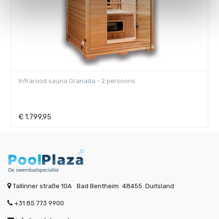
Infrarood sauna Pandora - 2 personen
€
3.279,95
Tallinner straße 10A
Bad Bentheim
48455
Duitsland
+31 85 773 9900