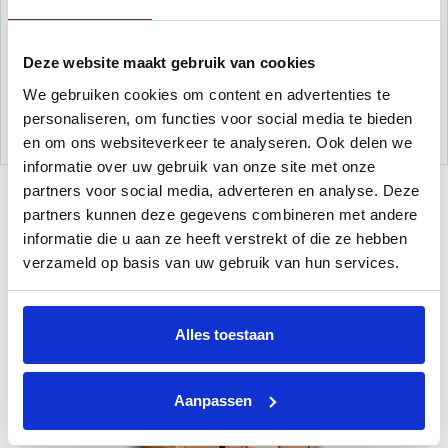
Extra's
Door het bijzondere design past dit model in de meest
uiteenlopende omgevingen en omdat het geheel is vervaardigd uit
Deze website maakt gebruik van cookies
Canadees Hemlock, ruikt de sauna niet naar hars of hout.
We gebruiken cookies om content en advertenties te
personaliseren, om functies voor social media te bieden
en om ons websiteverkeer te analyseren. Ook delen we
informatie over uw gebruik van onze site met onze
partners voor social media, adverteren en analyse. Deze
partners kunnen deze gegevens combineren met andere
informatie die u aan ze heeft verstrekt of die ze hebben
Gerelateerde Producten
verzameld op basis van uw gebruik van hun services.
Alles toestaan
Aanpassen