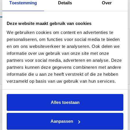
Toestemming
Details
Over
Deze website maakt gebruik van cookies
Omschrijving
We gebruiken cookies om content en advertenties te
Verdeeldoos voor het waterdicht aansluiten van elektronica
rondom uw zwembad.
personaliseren, om functies voor social media te bieden
Wordt geleverd met 1 wartel.
en om ons websiteverkeer te analyseren. Ook delen we
informatie over uw gebruik van onze site met onze
Lengte bovenkant: 13 cm
partners voor social media, adverteren en analyse. Deze
Breedte: 13 cm
partners kunnen deze gegevens combineren met andere
Inbouw diepte: 8,5 cm
informatie die u aan ze heeft verstrekt of die ze hebben
verzameld op basis van uw gebruik van hun services.
Alles toestaan
Tallinner straße 10A
Bad Bentheim
48455
Duitsland
Aanpassen