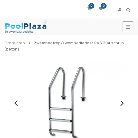
0
0
Producten
Zwembadtrap/zwembadladder RVS 304 schuin
(beton)