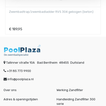
Zwembadtrap/zwembadladder RVS 304 gebogen
(schroeven)
€
199,95
Tallinner straße 10A
Bad Bentheim
48455
Duitsland
+31 85 773 9900
info@poolplaza.nl
Over ons
Werking Zandfilter
Adres & openingstijden
Handleiding Zandfilter 300
serie