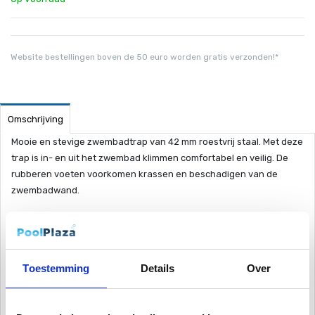
Website bestellingen boven de 50 euro worden gratis verzonden!*
Omschrijving
Mooie en stevige zwembadtrap van 42 mm roestvrij staal. Met deze
trap is in- en uit het zwembad klimmen comfortabel en veilig. De
rubberen voeten voorkomen krassen en beschadigen van de
zwembadwand.
De trap wordt compleet geleverd met alle montage
materialen. De bijgeleverde kunststof voeten, welke ingestort
dienen te worden, maken deze trap uitermate geschikt voor
Toestemming
Details
Over
gebruik in constructieve baden.
RVS 304 : het materiaal kan worden aangetast door bijvoorbeeld