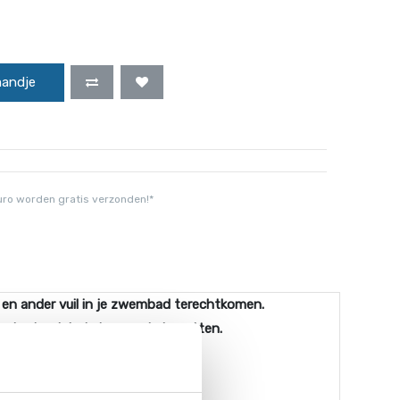
mandje
uro worden gratis verzonden!*
 en ander vuil in je zwembad terechtkomen.
wembad weinig tot geen alg bevatten.