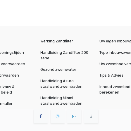
Werking Zandfilter
Uw eigen inbou
peningstijden
Handleiding Zandfilter 300
Type inbouwzwe
serie
 voorwaarden
Uw zwembad ve
Gezond zwemwater
oorwaarden
Tips & Advies
Handleiding Azuro
staalwand zwembaden
rivacy &
Inhoud zwembad
 beleid
berekenen
Handleiding Miami
staalwand zwembaden
rmulier