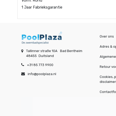
Vorm: Rond
1 Jaar Fabrieksgarantie
Over ons
Adres & o
Tallinner straße 10A
Bad Bentheim
48455
Duitsland
Algemene
+31 85 773 9900
Retour v
info@poolplaza.nl
Cookies, p
disclaimer
Contactfo