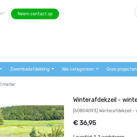
Neem contact op
n!*
Zwembadafdekking
Alle categorieen
Onze projecten
50 meter
Winterafdekzeil - wint
[60804093] Winterafdekzeil - 
€
36,95
Levertijd:
1-2 werkdagen