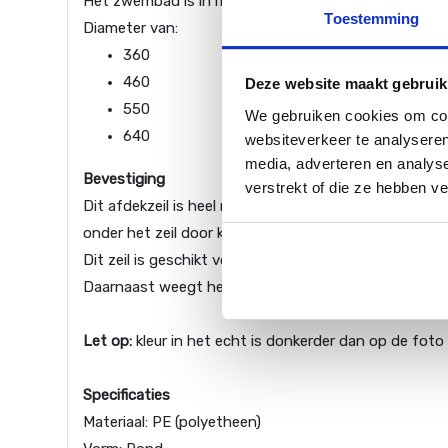
Het zwembad is in meerdere maten verkrijgbaar zod
Toestemming
Diameter van:
360
460
Deze website maakt gebruik
550
We gebruiken cookies om cont
640
websiteverkeer te analyseren
media, adverteren en analys
Bevestiging
verstrekt of die ze hebben v
Dit afdekzeil is heel makkelijk zelf te bevestigen me
onder het zeil door komt.
Dit zeil is geschikt voor een zwembad met de diamet
Daarnaast weegt het zeil 110 g/m2
Let op:
kleur in het echt is donkerder dan op de foto
Specificaties
Materiaal: PE (polyetheen)