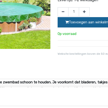
Toevoegen aan winkel
Op voorraad
Website bestellingen boven de 50 e
m je zwembad schoon te houden. Je voorkomt dat bladeren, takjes
lijft, er kan geen fotosynthese plaatsvinden. Hierdoor zal het z