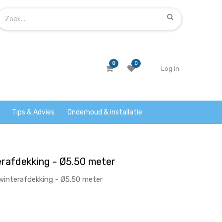
0
0
Log in
Tips & Advies
Onderhoud & installatie
erafdekking - Ø5.50 meter
winterafdekking - Ø5.50 meter