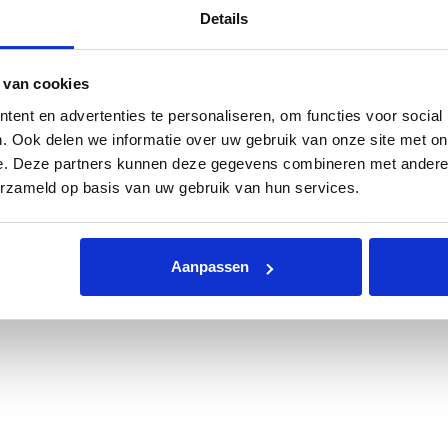
at het past op u zwembad.
Details
 van cookies
ent en advertenties te personaliseren, om functies voor social
. Ook delen we informatie over uw gebruik van onze site met on
e. Deze partners kunnen deze gegevens combineren met andere i
erzameld op basis van uw gebruik van hun services.
t behulp van de meegeleverde spanner en kabel. Doordat het zeil ie
er van 550. Door de extra overlap komt de werkelijke diameter o
Aanpassen