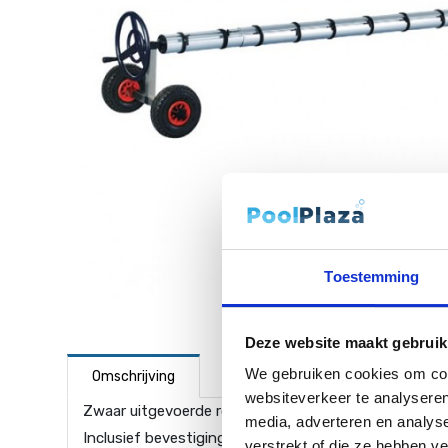
Toestemming
Deze website maakt gebruik
We gebruiken cookies om cont
Omschrijving
websiteverkeer te analyseren
Zwaar uitgevoerde roestvrij stalen/aluminium oproli
media, adverteren en analys
Inclusief bevestigingselastieken om het zeil door mid
verstrekt of die ze hebben v