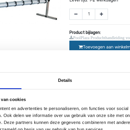
Product bijlagen:
PoolPlaza Produchthandleiding vo
Toevoegen aan winkel
Op voorraad
Details
Website bestellingen boven de 50 e
 van cookies
ent en advertenties te personaliseren, om functies voor social
. Ook delen we informatie over uw gebruik van onze site met on
nstallatie voor uw zwembadcover. Met 90 mm rol met twee secties
e. Deze partners kunnen deze gegevens combineren met andere i
del van zeilogen te bevestigen aan de oprolinstallatie.
erzameld op basis van uw gebruik van hun services.