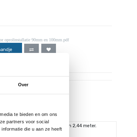
or oprolinstallatie 90mm en 100mm.pdf
mandje
Over
uro worden gratis verzonden!*
 media te bieden en om ons
ze partners voor social
 van 2,10 meter en een sectie van 2,44 meter.
nformatie die u aan ze heeft