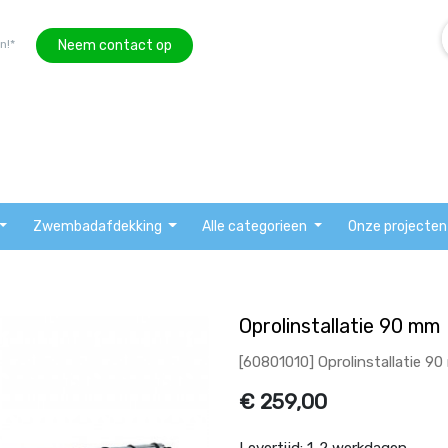
Neem contact op
n!*
Zwembadafdekking
Alle categorieen
Onze projecten
Oprolinstallatie 90 mm
[60801010] Oprolinstallatie 9
€
259,00
Levertijd:
1-2 werkdagen