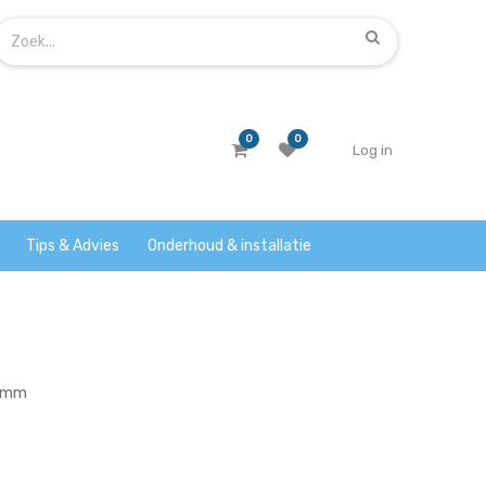
0
0
Log in
Tips & Advies
Onderhoud & installatie
0 mm