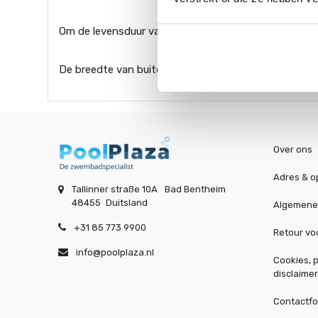
Om de levensduur van uw afdekking te verlengen adv
De breedte van buitenkant wiel tot
buitenkant
wiel 
Over ons
Adres & o
Tallinner straße 10A
Bad Bentheim
48455
Duitsland
Algemene
+31 85 773 9900
Retour v
info@poolplaza.nl
Cookies, p
disclaimer
Contactfo