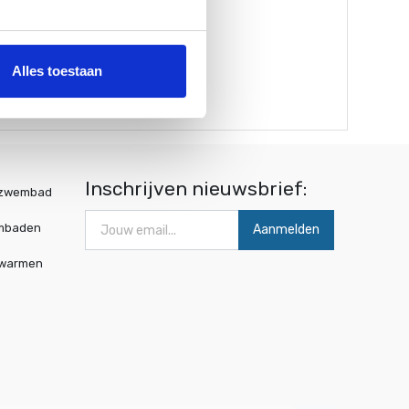
een zomerhoes en winterhoes.
Alles toestaan
Inschrijven nieuwsbrief:
wzwembad
mbaden
Aanmelden
rwarmen