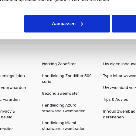
iseren wij gedurende de zomer en winter gebruik te maken van 
Aanpassen
van de oprolinstallatie bedraagt 57cm.
Werking Zandfilter
Uw eigen inbou
peningstijden
Handleiding Zandfilter 300
Type inbouwzwe
serie
 voorwaarden
Uw zwembad ve
Gezond zwemwater
oorwaarden
Tips & Advies
Handleiding Azuro
staalwand zwembaden
rivacy &
Inhoud zwembad
 beleid
berekenen
Handleiding Miami
staalwand zwembaden
rmulier