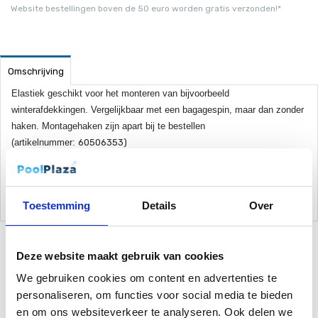
Website bestellingen boven de 50 euro worden gratis verzonden!*
Omschrijving
Elastiek geschikt voor het monteren van bijvoorbeeld
winterafdekkingen. Vergelijkbaar met een bagagespin, maar dan zonder
haken. Montagehaken zijn apart bij te bestellen
(artikelnummer:
60506353)
Er zit 100 meter op een rol, dus maximaal 100 meter aaneengesloten te
bestellen. Prijs is per meter.
Toestemming
Details
Over
Deze website maakt gebruik van cookies
Gerelateerde Producten
We gebruiken cookies om content en advertenties te
personaliseren, om functies voor social media te bieden
en om ons websiteverkeer te analyseren. Ook delen we