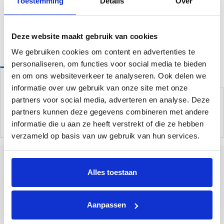
Toestemming
Details
Over
Website bestellingen boven de 50 euro worden gratis verzonden!*
Deze website maakt gebruik van cookies
We gebruiken cookies om content en advertenties te
personaliseren, om functies voor social media te bieden
en om ons websiteverkeer te analyseren. Ook delen we
Omschrijving
informatie over uw gebruik van onze site met onze
Spanelastiek 4 mm dikte van 180 mm lengte.
partners voor social media, adverteren en analyse. Deze
partners kunnen deze gegevens combineren met andere
informatie die u aan ze heeft verstrekt of die ze hebben
verzameld op basis van uw gebruik van hun services.
Alles toestaan
Tallinner straße 10A
Bad Bentheim
48455
Duitsland
Aanpassen
+31 85 773 9900