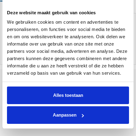
Omschrijving
Deze website maakt gebruik van cookies
De lijmtule is een hulpstuk om een 50 mm aansluiting om te zetten
We gebruiken cookies om content en advertenties te
in een 38 mm aansluiting. Ideaal om bijvoorbeeld een warmtepomp
personaliseren, om functies voor social media te bieden
te kunnen koppelen aan een zwembad met een doorsnede van 38
en om ons websiteverkeer te analyseren. Ook delen we
mm.
informatie over uw gebruik van onze site met onze
partners voor social media, adverteren en analyse. Deze
Afmeting: 4 x4 cm
partners kunnen deze gegevens combineren met andere
informatie die u aan ze heeft verstrekt of die ze hebben
verzameld op basis van uw gebruik van hun services.
Alles toestaan
Tallinner straße 10A
Bad Bentheim
48455
Duitsland
+31 85 773 9900
Aanpassen
info@poolplaza.nl