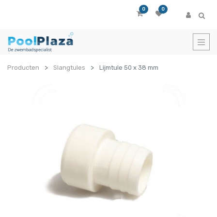
0
0
Producten
Slangtules
Lijmtule 50 x 38 mm