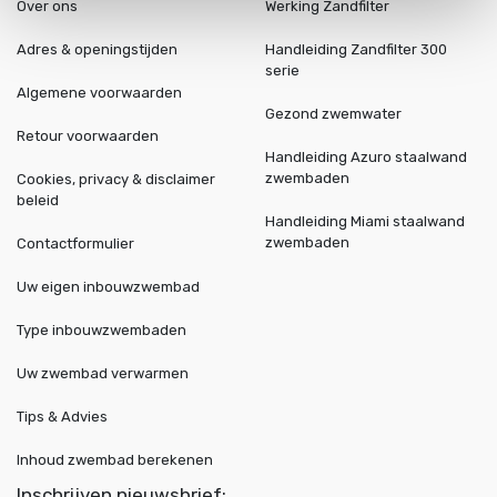
Over ons
Werking Zandfilter
Adres & openingstijden
Handleiding Zandfilter 300
serie
Algemene voorwaarden
Gezond zwemwater
Retour voorwaarden
Handleiding Azuro staalwand
zwembaden
Cookies, privacy & disclaimer
beleid
Handleiding Miami staalwand
zwembaden
Contactformulier
Uw eigen inbouwzwembad
Type inbouwzwembaden
Uw zwembad verwarmen
Tips & Advies
Inhoud zwembad berekenen
Inschrijven nieuwsbrief: