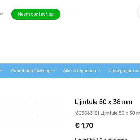
Neem contact op
n!*
Zwembadafdekking
Alle categorieen
Onze projecten
Lijmtule 50 x 38 mm
[60506318] Lijmtule 50 x 38 
€
1,70
Levertijd:
1-2 werkdagen