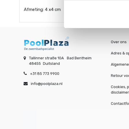
Afmeting: 4 x4 cm
Over ons
Adres & o
Tallinner straße 10A
Bad Bentheim
48455
Duitsland
Algemene
+31 85 773 9900
Retour v
info@poolplaza.nl
Cookies, p
disclaimer
Contactfo