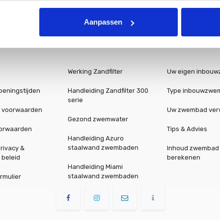
Aanpassen
Werking Zandfilter
Uw eigen inbou
peningstijden
Handleiding Zandfilter 300
Type inbouwzwe
serie
 voorwaarden
Uw zwembad ve
Gezond zwemwater
oorwaarden
Tips & Advies
Handleiding Azuro
staalwand zwembaden
rivacy &
Inhoud zwembad
 beleid
berekenen
Handleiding Miami
staalwand zwembaden
rmulier