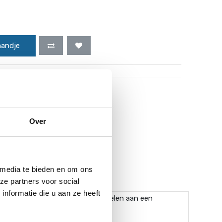
mandje
uro worden gratis verzonden!*
Over
 media te bieden en om ons
ze partners voor social
nformatie die u aan ze heeft
d een warmtepomp te kunnen koppelen aan een