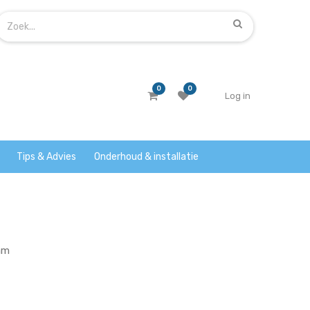
0
0
Log in
Tips & Advies
Onderhoud & installatie
mm