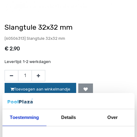
Slangtule 32x32 mm
[60506313] Slangtule 32x32 mm
€
2,90
Levertijd:
1-2 werkdagen
Toevoegen aan winkelmandje
Toestemming
Details
Over
Website bestellingen boven de 50 euro worden gratis verzonden!*