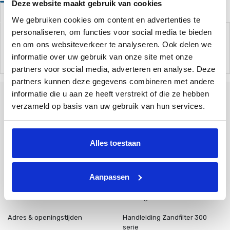
Deze website maakt gebruik van cookies
Omschrijving
We gebruiken cookies om content en advertenties te
Deze slangtule kan als hulpstuk gebruikt worden om twee slangen
personaliseren, om functies voor social media te bieden
van 32 mm aan elkaar te koppelen.
en om ons websiteverkeer te analyseren. Ook delen we
Het zorgt voor een sterke en waterdichte verbinding.
informatie over uw gebruik van onze site met onze
partners voor social media, adverteren en analyse. Deze
partners kunnen deze gegevens combineren met andere
informatie die u aan ze heeft verstrekt of die ze hebben
verzameld op basis van uw gebruik van hun services.
Tallinner straße 10A
Bad Bentheim
48455
Duitsland
Alles toestaan
+31 85 773 9900
info@poolplaza.nl
Aanpassen
Over ons
Werking Zandfilter
Adres & openingstijden
Handleiding Zandfilter 300
serie