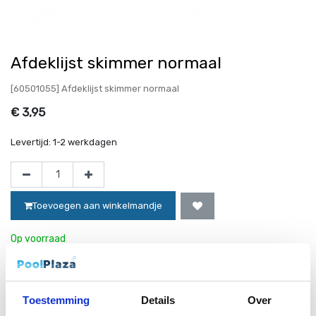
Afdeklijst skimmer normaal
[60501055] Afdeklijst skimmer normaal
€
3,95
Levertijd:
1-2 werkdagen
Toevoegen aan winkelmandje
Op voorraad
Website bestellingen boven de 50 euro worden gratis verzonden!*
Toestemming
Details
Over