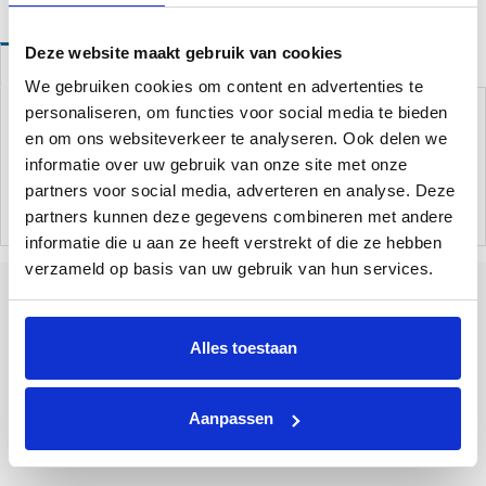
Deze website maakt gebruik van cookies
Omschrijving
We gebruiken cookies om content en advertenties te
Afdeklijst voor de skimmer bij een normale inbouw.
personaliseren, om functies voor social media te bieden
Geschikt voor Azuro skimmer voor liner zwembaden.
en om ons websiteverkeer te analyseren. Ook delen we
informatie over uw gebruik van onze site met onze
Binnen afmeting: 141 x 148 mm.
partners voor social media, adverteren en analyse. Deze
Buiten afmeting: 203 x 210 mm.
partners kunnen deze gegevens combineren met andere
informatie die u aan ze heeft verstrekt of die ze hebben
verzameld op basis van uw gebruik van hun services.
Alles toestaan
Tallinner straße 10A
Bad Bentheim
48455
Duitsland
Aanpassen
+31 85 773 9900
info@poolplaza.nl