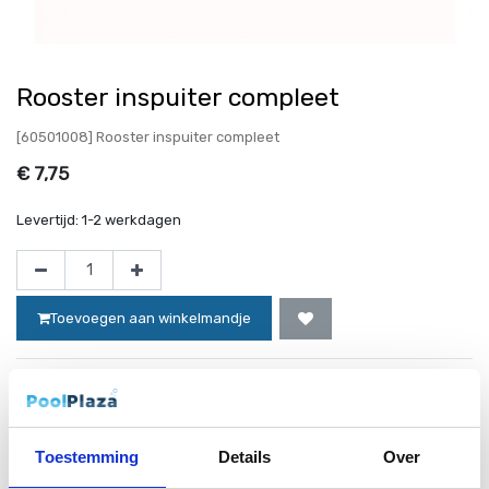
Rooster inspuiter compleet
[60501008] Rooster inspuiter compleet
€
7,75
Levertijd:
1-2 werkdagen
Toevoegen aan winkelmandje
Website bestellingen boven de 50 euro worden gratis verzonden!*
Toestemming
Details
Over