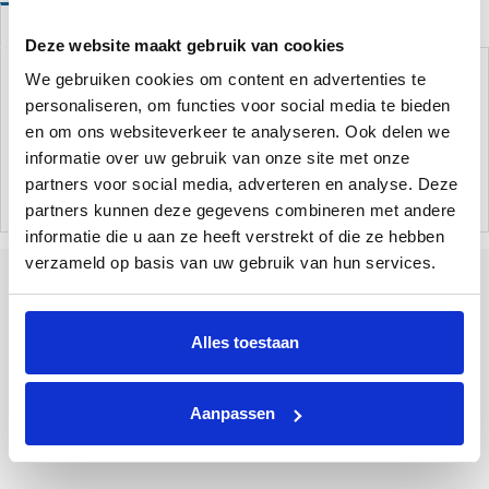
Omschrijving
Deze website maakt gebruik van cookies
Inspuiter compleet met pakkingen.
We gebruiken cookies om content en advertenties te
Aan te sluiten met de 1.5" binnendraad of de meegeleverde 38/42
personaliseren, om functies voor social media te bieden
mm slangtule.
en om ons websiteverkeer te analyseren. Ook delen we
informatie over uw gebruik van onze site met onze
Deze inspuiter is ook geschikt als vervangingsonderdeel voor de Azuro
partners voor social media, adverteren en analyse. Deze
zwembaden.
partners kunnen deze gegevens combineren met andere
informatie die u aan ze heeft verstrekt of die ze hebben
verzameld op basis van uw gebruik van hun services.
Alles toestaan
Tallinner straße 10A
Bad Bentheim
48455
Duitsland
+31 85 773 9900
Aanpassen
info@poolplaza.nl