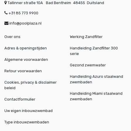
Tallinner straße 10A
Bad Bentheim
48455
Duitsland
+31 85 773 9900
info@poolplaza.nl
Over ons
Werking Zandfilter
Adres & openingstijden
Handleiding Zandfilter 300
serie
Algemene voorwaarden
Gezond zwemwater
Retour voorwaarden
Handleiding Azuro staalwand
zwembaden
Cookies, privacy & disclaimer
beleid
Handleiding Miami staalwand
zwembaden
Contactformulier
Uw eigen inbouwzwembad
Type inbouwzwembaden