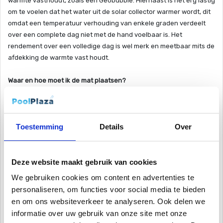
warmte vasthoudt, zoals een Geobubble. Hiernaast is het erg lastig
om te voelen dat het water uit de solar collector warmer wordt, dit
omdat een temperatuur verhouding van enkele graden verdeelt
over een complete dag niet met de hand voelbaar is. Het
rendement over een volledige dag is wel merk en meetbaar mits de
afdekking de warmte vast houdt.
Waar en hoe moet ik de mat plaatsen?
Plaats de solar mat op een plaats waar er genoeg direct zonlicht is
(ten minste 6 uur per dag). Hoe langer de zon schijnt op de mat,
hoe beter de opwarming van het water. De kanteling van de solar
Toestemming
Details
Over
mat wordt bereikt door montage van de meegeleverde
steunpoten. Installeer de mat om veiligheidsredenen niet binnen
een afstand van 1,5 m van het zwembad. Dit kan het voor kinderen
of dieren gemakkelijker maken om in het zwembad te springen.
Deze website maakt gebruik van cookies
Kies voor het plaatsen van de mat op een plaats, waar geen
We gebruiken cookies om content en advertenties te
mechanische beschadiging van de mat kan optreden, bijv. door
personaliseren, om functies voor social media te bieden
wegvliegende stenen.
en om ons websiteverkeer te analyseren. Ook delen we
informatie over uw gebruik van onze site met onze
Heb ik een speciale pomp nodig?