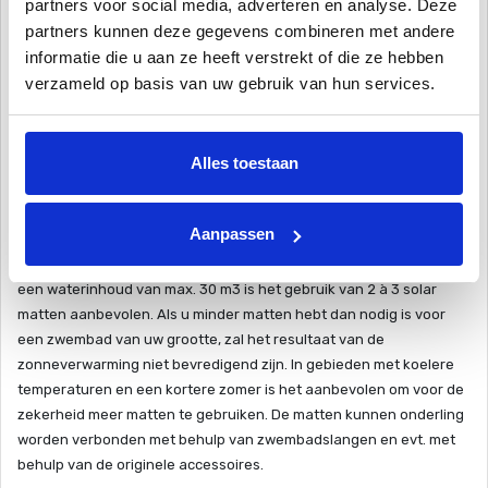
partners voor social media, adverteren en analyse. Deze
Als de filterpomp in orde is, zou er geen probleem mogen zijn met
partners kunnen deze gegevens combineren met andere
de installatie van de solar mat direct aan de filter. De mat beperkt
informatie die u aan ze heeft verstrekt of die ze hebben
de vrije stroming slechts minimaal en er is dus geen overbelasting
verzameld op basis van uw gebruik van hun services.
van de pomp. Slechts in het geval dat de mat verder van het
zwembad of hoger dan het waterniveau van het zwembad
geïnstalleerd wordt, is het nodig de installatie met een vakman te
Alles toestaan
bespreken.
Welke grootte solar mat moet ik gebruiken?
Aanpassen
Voor zwembaden met een waterinhoud van max. 20 m3 is het
gebruik van 1 à 2 solar matten aanbevolen, voor zwembaden met
een waterinhoud van max. 30 m3 is het gebruik van 2 à 3 solar
matten aanbevolen.
Als u minder matten hebt dan nodig is voor
een zwembad van uw grootte, zal het resultaat van de
zonneverwarming niet bevredigend zijn. In gebieden met koelere
temperaturen en een kortere zomer is het aanbevolen om voor de
zekerheid meer matten te gebruiken. De matten kunnen onderling
worden verbonden met behulp van zwembadslangen en evt. met
behulp van de originele accessoires.