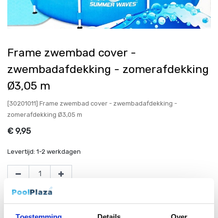
Frame zwembad cover -
zwembadafdekking - zomerafdekking
Ø3,05 m
[30201011] Frame zwembad cover - zwembadafdekking -
zomerafdekking Ø3,05 m
€
9,95
Levertijd:
1-2 werkdagen
Toevoegen aan winkelmandje
Toestemming
Details
Over