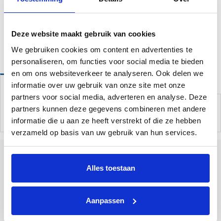
Op voorraad
Deze website maakt gebruik van cookies
Website bestellingen boven de 50 euro worden gratis verzonden!*
We gebruiken cookies om content en advertenties te
personaliseren, om functies voor social media te bieden
en om ons websiteverkeer te analyseren. Ook delen we
informatie over uw gebruik van onze site met onze
Omschrijving
partners voor social media, adverteren en analyse. Deze
Afdekzeil om je zwembad schoon en hygiënisch te houden.
partners kunnen deze gegevens combineren met andere
Diameter: 3,05 meter
informatie die u aan ze heeft verstrekt of die ze hebben
verzameld op basis van uw gebruik van hun services.
Alles toestaan
Tallinner straße 10A
Bad Bentheim
48455
Duitsland
Aanpassen
+31 85 773 9900