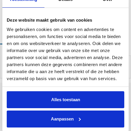
Op voorraad
Deze website maakt gebruik van cookies
Website bestellingen boven de 50 euro worden gratis verzonden!*
We gebruiken cookies om content en advertenties te
personaliseren, om functies voor social media te bieden
en om ons websiteverkeer te analyseren. Ook delen we
informatie over uw gebruik van onze site met onze
Omschrijving
partners voor social media, adverteren en analyse. Deze
Afdekzeil om je zwembad schoon en hygiënisch te houden.
partners kunnen deze gegevens combineren met andere
Diameter: 3,66 meter
informatie die u aan ze heeft verstrekt of die ze hebben
verzameld op basis van uw gebruik van hun services.
Alles toestaan
Tallinner straße 10A
Bad Bentheim
48455
Duitsland
Aanpassen
+31 85 773 9900