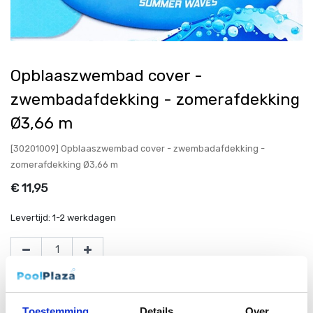
Opblaaszwembad cover -
zwembadafdekking - zomerafdekking
Ø3,66 m
[30201009] Opblaaszwembad cover - zwembadafdekking -
zomerafdekking Ø3,66 m
€
11,95
Levertijd:
1-2 werkdagen
Toevoegen aan winkelmandje
Toestemming
Details
Over