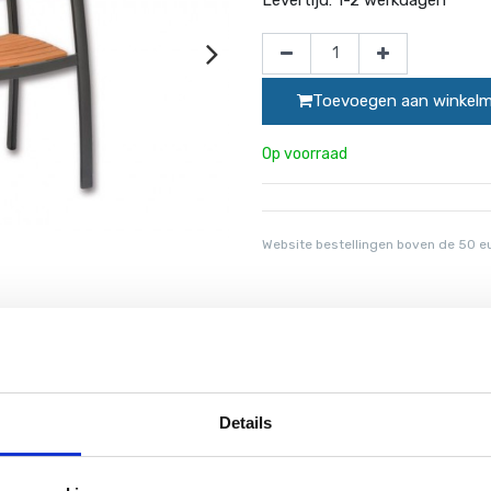
Toevoegen aan winkel
Op voorraad
Website bestellingen boven de 50 e
hout met een aluminium constructie in grafiet kleur zorgt voor ee
Details
ine kleur, hij is zelf bestendigd tegen zure regen in steden. De