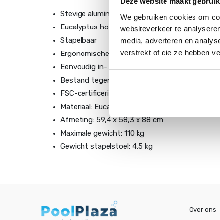
Deze website maakt gebruik
Stevige aluminium constructie
We gebruiken cookies om cont
Eucalyptus hout
websiteverkeer te analyseren
Stapelbaar
media, adverteren en analys
verstrekt of die ze hebben v
Ergonomische vormgeving van de stoel
Eenvoudig in- en uitklapbaar
Bestand tegen water en zonlicht
FSC-certificering
Materiaal: Eucalyptushout en aluminium
Afmeting: 59,4 x 58,3 x 88 cm
Maximale gewicht: 110 kg
Gewicht stapelstoel: 4,5 kg
Over ons