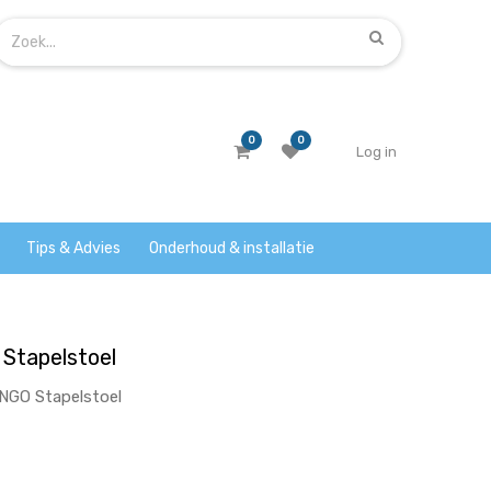
0
0
Log in
Tips & Advies
Onderhoud & installatie
Stapelstoel
NGO Stapelstoel