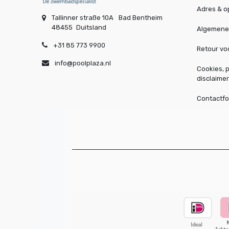
Adres & o
Tallinner straße 10A
Bad Bentheim
48455
Duitsland
Algemene
+31 85 773 9900
Retour v
info@poolplaza.nl
Cookies, p
disclaimer
Contactfo