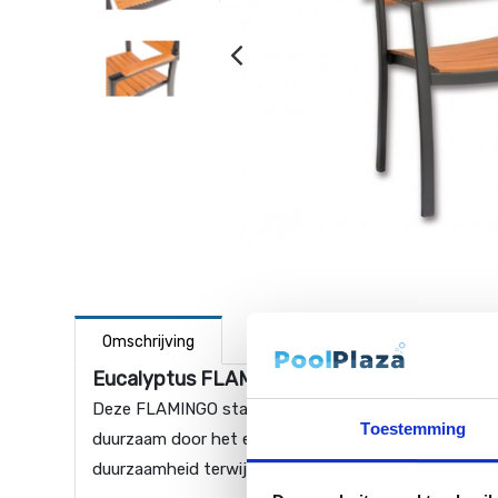
Omschrijving
Eucalyptus FLAMINGO Stapelbare Stoel
Deze FLAMINGO stapelstoel is gemaakt van eucalyptus 
Toestemming
duurzaam door het eucalyptus hout met een honingbru
duurzaamheid terwijl het lichtgewicht blijft.