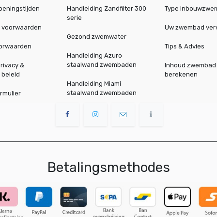
peningstijden
Handleiding Zandfilter 300
Type inbouwzwe
serie
 voorwaarden
Uw zwembad ve
Gezond zwemwater
oorwaarden
Tips & Advies
Handleiding Azuro
staalwand zwembaden
rivacy &
Inhoud zwembad
 beleid
berekenen
Handleiding Miami
staalwand zwembaden
rmulier
Betalingsmethodes