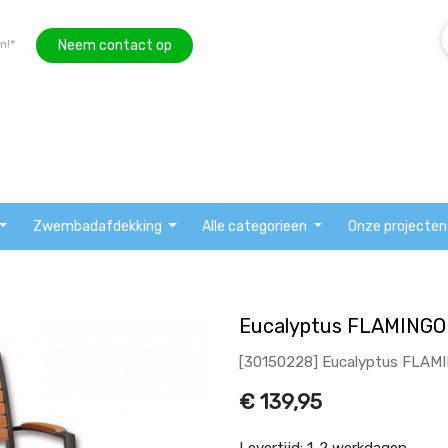
Neem contact op
n!*
Zwembadafdekking
Alle categorieen
Onze projecten
Eucalyptus FLAMINGO 
[30150228] Eucalyptus FLAMI
€
139,95
Levertijd:
1-2 werkdagen