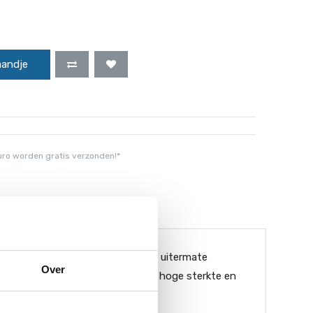
mandje
uro worden gratis verzonden!*
n fraaie uitstraling. De stoel is uitermate
Over
 aluminium constructie zorgt voor hoge sterkte en