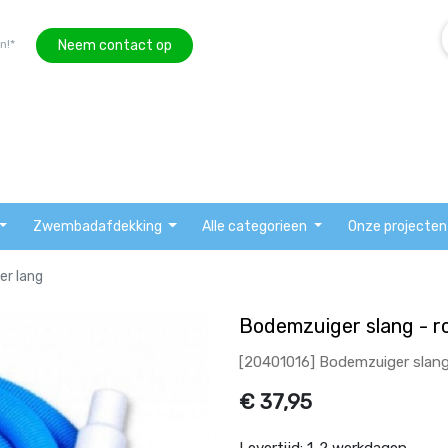
Neem contact op
n!*
Zwembadafdekking
Alle categorieen
Onze projecten
er lang
Bodemzuiger slang - r
[20401016] Bodemzuiger slang
€
37,95
Levertijd:
1-2 werkdagen