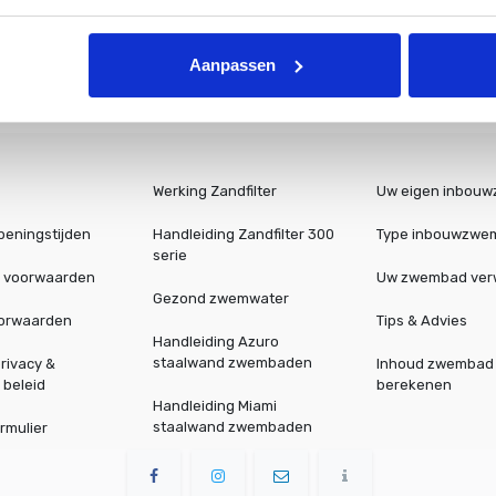
Aanpassen
Werking Zandfilter
Uw eigen inbou
peningstijden
Handleiding Zandfilter 300
Type inbouwzwe
serie
 voorwaarden
Uw zwembad ve
Gezond zwemwater
oorwaarden
Tips & Advies
Handleiding Azuro
staalwand zwembaden
rivacy &
Inhoud zwembad
 beleid
berekenen
Handleiding Miami
staalwand zwembaden
rmulier