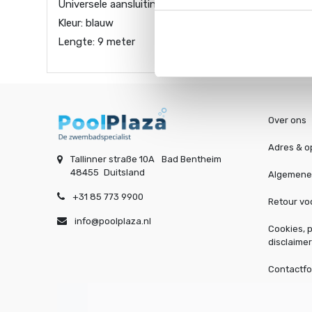
Universele aansluiting: 38 mm
Kleur: blauw
Lengte: 9 meter
Over ons
Adres & o
Tallinner straße 10A
Bad Bentheim
48455
Duitsland
Algemene
+31 85 773 9900
Retour v
info@poolplaza.nl
Cookies, p
disclaimer
Contactfo