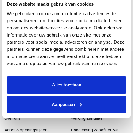
Deze website maakt gebruik van cookies
We gebruiken cookies om content en advertenties te
Omschrijving
personaliseren, om functies voor social media te bieden
en om ons websiteverkeer te analyseren. Ook delen we
Borstel voor de hoeken van uw zwembad. Met universele
aansluiting. Past op 38mm slang.
informatie over uw gebruik van onze site met onze
partners voor social media, adverteren en analyse. Deze
partners kunnen deze gegevens combineren met andere
informatie die u aan ze heeft verstrekt of die ze hebben
verzameld op basis van uw gebruik van hun services.
Tallinner straße 10A
Bad Bentheim
48455
Duitsland
Alles toestaan
+31 85 773 9900
Aanpassen
info@poolplaza.nl
Over ons
Werking Zandfilter
Adres & openingstijden
Handleiding Zandfilter 300