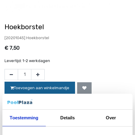
Hoekborstel
[20201045] Hoekborstel
€
7,50
Levertijd:
1-2 werkdagen
Toevoegen aan winkelmandje
Op voorraad
Toestemming
Details
Over
Website bestellingen boven de 50 euro worden gratis verzonden!*