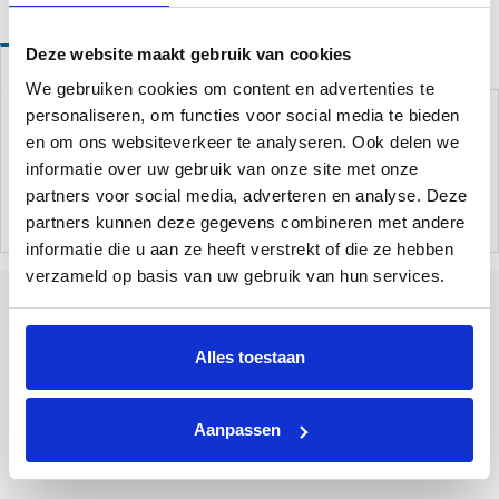
Deze website maakt gebruik van cookies
Omschrijving
We gebruiken cookies om content en advertenties te
Deze borstel is 45 cm breed en is uitermate geschikt voor het
personaliseren, om functies voor social media te bieden
schoonmaken van de bodem en wanden van uw zwembad. Ook
en om ons websiteverkeer te analyseren. Ook delen we
ideaal om de hoeken goed te kunnen bereiken. Elke universele
informatie over uw gebruik van onze site met onze
zwembadstang past op deze schoonmaakborstel (niet
partners voor social media, adverteren en analyse. Deze
meegeleverd).
partners kunnen deze gegevens combineren met andere
informatie die u aan ze heeft verstrekt of die ze hebben
verzameld op basis van uw gebruik van hun services.
Alles toestaan
Tallinner straße 10A
Bad Bentheim
48455
Duitsland
Aanpassen
+31 85 773 9900
info@poolplaza.nl