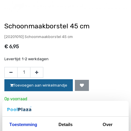
Schoonmaakborstel 45 cm
[20201010] Schoonmaakborstel 45 cm
€
6,95
Levertijd:
1-2 werkdagen
Toevoegen aan winkelmandje
Op voorraad
Website bestellingen boven de 50 euro worden gratis verzonden!*
Toestemming
Details
Over