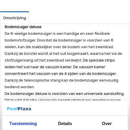
Omschrijving
Bodemzuiger deluxe
De 8-wielige bodemzuiger is een handige en zeer flexibele
bodemstofzuiger. Doordat de bodemzuiger is voorzien van 8
wielen, kan die makkelijker over de bodem van het zwembad.
Dankzij de borstel wordt al het vuil losgemaakt, waarna het via de
stofzuigerslang uit het zwembad verdwijnt.
De speciale strips
leiden het vuil naar de vacuüm kamer. De vacuüm kamer
concentreert het vacuüm van de 4 zijden van de bodemzuiger.
Dankzij de telescopische stang kan de bodemzuiger eenvoudig
bediend worden.
De bodemzuiger deluxe is voorzien van een universele aansluiting.
Dit maakt dat elke universele zwembadsteel zou moeten passen
op deze bodemzuigervoet.
Bodemzuiger slang
Toestemming
Details
Over
Onze speciale bodemzuiger slang is uitgerust met een dikke