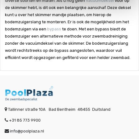
diverse soorten en maten. Als u nog geen
vacuümdeksel
voor op
de skimmer hebt, is dit ook een belangrijke aanschaf. Deze deksel
kunt u over het skimmer mandje plaatsen, om hierop de
bodemzuigerslang te monteren. Er is ook de mogelijkheid om het
bodemzuigen via een
bypass
te doen. Met een bypass biedt de
bodemzuiger een alternatieve methode voor zwembadreiniging
zonder de vacuümdeksel van de skimmer. De bodemzuigerslang
wordt rechtstreeks op de bypass aangesloten, waardoor vuil
efficiënt wordt opgezogen en gefilterd voor een helder zwembad.
Tallinner straße 10A
Bad Bentheim
48455
Duitsland
+31 85 773 9900
info@poolplaza.nl