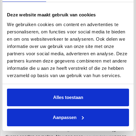
diameter van 38mm voor extra stevigheid. De slang is gemaakt om
perfect te passen op bodemzuigers voor zwembaden. Eén van de
Deze website maakt gebruik van cookies
twee aansluitingen is stevig vastgelijmd om te voorkomen dat er
We gebruiken cookies om content en advertenties te
lucht in de slang komt. Hierdoor blijft de zuigkracht optimaal, iets
personaliseren, om functies voor social media te bieden
wat gewone zwembadslangen niet altijd kunnen garanderen.
en om ons websiteverkeer te analyseren. Ook delen we
Hoe ga je te werk?
informatie over uw gebruik van onze site met onze
Het is van essentieel belang dat de bodemzuigerslang volledig met
partners voor social media, adverteren en analyse. Deze
water gevuld is. De niet-verlijmde aansluiting wordt aan de
partners kunnen deze gegevens combineren met andere
bodemzuiger bevestigd, die onder water ligt. De verlijmde kant sluit
informatie die u aan ze heeft verstrekt of die ze hebben
aan op het vacuümdeksel van de skimmer. Dankzij de kracht van
verzameld op basis van uw gebruik van hun services.
de pomp zuigt de bodemzuiger vuildeeltjes door de skimmer naar
het zandfilter, waar de vuildeeltjes worden gefilterd. Het
gezuiverde water wordt vervolgens weer via de
inspuiters
terug in
Alles toestaan
het water gepompt.
Wat heb ik allemaal nodig?
Aanpassen
Naast de bodemzuiger en de bodemzuigerslang is het aan te
raden om ook een
telescoopstang
aan te schaffen, verkrijgbaar in