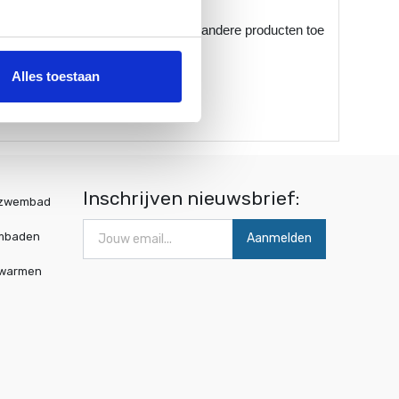
ssen de 7.0 - 7.4) en voeg dan pas andere producten toe
Alles toestaan
Inschrijven nieuwsbrief:
wzwembad
mbaden
Aanmelden
rwarmen