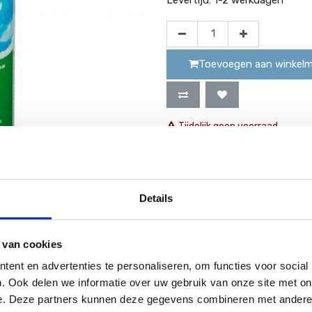
Toevoegen aan winkel
Tijdelijk geen voorraad
Website bestellingen boven de 50 e
Details
 van cookies
ent en advertenties te personaliseren, om functies voor social
arde van het zwemwater te hoog is. Het zorgt voor een lagere pH-w
. Ook delen we informatie over uw gebruik van onze site met on
e. Deze partners kunnen deze gegevens combineren met andere i