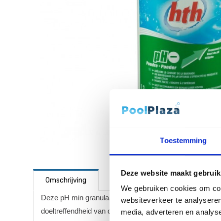
Toestemming
Deze website maakt gebruik
Omschrijving
We gebruiken cookies om cont
Deze pH min granulaat wordt gebruikt wanneer de pH-wa
websiteverkeer te analyseren
doeltreffendheid van de ontsmetting.
media, adverteren en analys