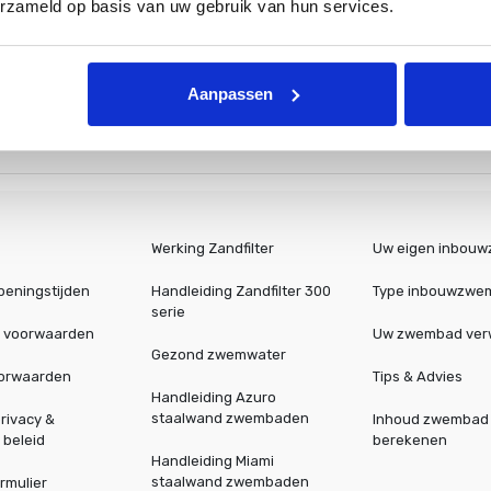
erzameld op basis van uw gebruik van hun services.
iteit van je zwembadwater. Zorg eerst voor een goede pH-waarde (tu
.
Aanpassen
Werking Zandfilter
Uw eigen inbou
peningstijden
Handleiding Zandfilter 300
Type inbouwzwe
serie
 voorwaarden
Uw zwembad ve
Gezond zwemwater
oorwaarden
Tips & Advies
Handleiding Azuro
staalwand zwembaden
rivacy &
Inhoud zwembad
 beleid
berekenen
Handleiding Miami
staalwand zwembaden
rmulier