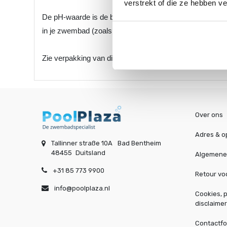
verstrekt of die ze hebben v
De pH-waarde is de belangrijkste maatstaf voor de kwal
in je zwembad (zoals chloorgranulaat en chloortabletten)
Zie verpakking van dit product voor het juiste gebruik.
Over ons
Adres & o
Tallinner straße 10A
Bad Bentheim
48455
Duitsland
Algemene
+31 85 773 9900
Retour v
info@poolplaza.nl
Cookies, p
disclaimer
Contactfo