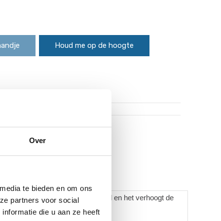
mandje
Houd me op de hoogte
uro worden gratis verzonden!*
Over
 media te bieden en om ons
aarde en zo een fijner zwemgevoel en het verhoogt de
ze partners voor social
nformatie die u aan ze heeft