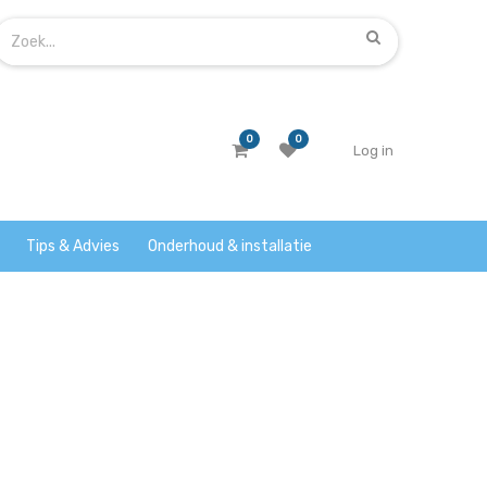
0
0
Log in
Tips & Advies
Onderhoud & installatie