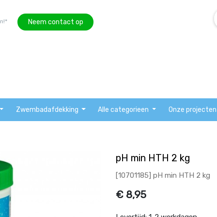
Neem contact op
n!*
Zwembadafdekking
Alle categorieen
Onze projecten
pH min HTH 2 kg
[10701185] pH min HTH 2 kg
€
8,95
Levertijd:
1-2 werkdagen