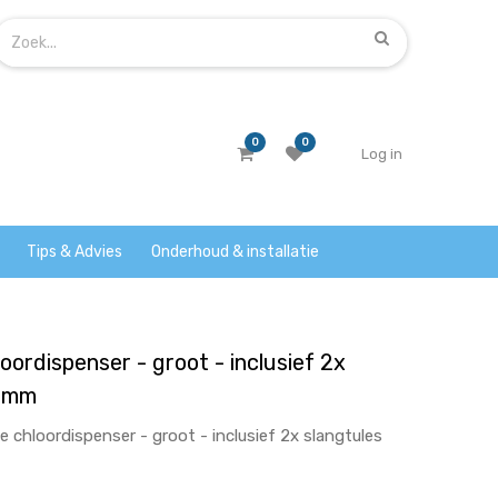
0
0
Log in
Tips & Advies
Onderhoud & installatie
oordispenser - groot - inclusief 2x
32mm
 chloordispenser - groot - inclusief 2x slangtules