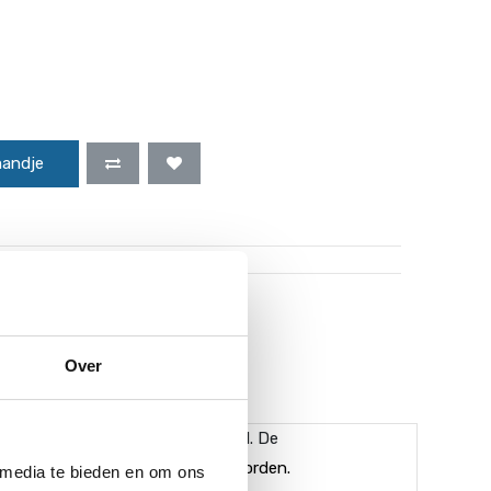
mandje
uro worden gratis verzonden!*
Over
 aan uw zwembadwater toegevoegd. De
/38 slangtule schroef gebruikt worden.
 media te bieden en om ons