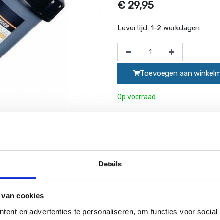
€
29,95
Levertijd:
1-2 werkdagen
Toevoegen aan winkel
Op voorraad
Website bestellingen boven de 50 e
Details
 van cookies
 inline chloordispenser systeem wordt automatisch het chloor
s.
Op de chloordispenser zit 1,5" binnendraad. Hiervoor kan de 32
ent en advertenties te personaliseren, om functies voor social