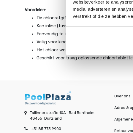
websiteverkeer te analyseren
media, adverteren en analys
Voordelen:
verstrekt of die ze hebben v
De chloorafgifte is te doseren
Kan inline (tussen de leiding) verbonden worde
Eenvoudig te installeren
Veilig voor kinderen, want ze kunnen niet in 
Het chloor wordt beter door het water van 
Geschikt voor traag oplossende chloortablett
Over ons
Adres & o
Tallinner straße 10A
Bad Bentheim
48455
Duitsland
Algemene
+31 85 773 9900
Retour v