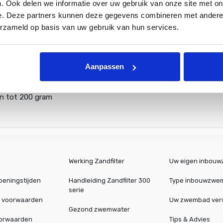
. Ook delen we informatie over uw gebruik van onze site met on
e. Deze partners kunnen deze gegevens combineren met andere i
erzameld op basis van uw gebruik van hun services.
n op PVC leidingen
Aanpassen
contact komen met het chloor
het hele zwembad gemengd
en tot 200 gram
Werking Zandfilter
Uw eigen inbou
peningstijden
Handleiding Zandfilter 300
Type inbouwzwe
serie
 voorwaarden
Uw zwembad ve
Gezond zwemwater
oorwaarden
Tips & Advies