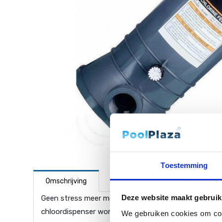
Toestemming
Omschrijving
Deze website maakt gebruik
Geen stress meer met de waterbehandeling! Met dit
chloordispenser wordt geleverd in
clusief
aansluittule
We gebruiken cookies om cont