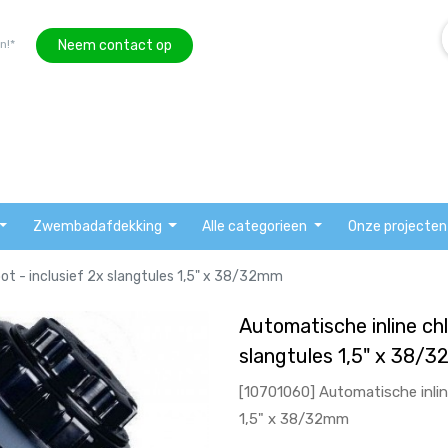
Neem contact op
n!*
Zwembadafdekking
Alle categorieen
Onze projecten
oot - inclusief 2x slangtules 1,5" x 38/32mm
Automatische inline chl
slangtules 1,5" x 38/
[10701060] Automatische inline
1,5" x 38/32mm